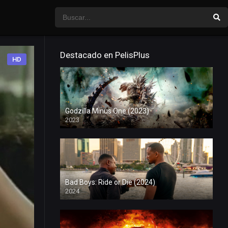
Destacado en PelisPlus
HD
Godzilla Minus One (2023)
2023
Bad Boys: Ride or Die (2024)
2024