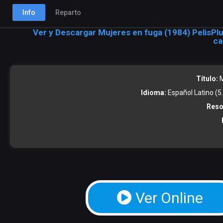
Info
Reparto
Ver y Descargar Mujeres en fuga (1984) PelisPlu
ca
Título:
M
Idioma:
Español Latino (5.1
Reso
Ver Online