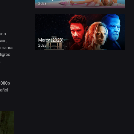
2023
 una
Mercy (2023)
ión,
2023
nhumanos
ligros
.
1080p
pañol