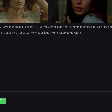
, Castellano y Subtitulada (VOSE). Ver Mujeres en fuga (1984) PelisPlus Online Gratis En Linea s
en Calidad HD 1080p. Ver Mujeres en fuga (1984) PelisPlus HD Gratis