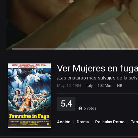
Ver Mujeres en fuga
¡Las criaturas más salvajes de la selv
May. 10, 1984
Italy
102 Min.
NR
5.4
5
votos
Acción
Drama
Películas Porno
Ter