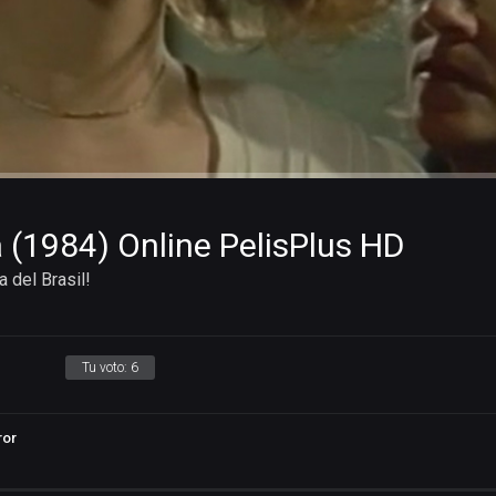
 (1984) Online PelisPlus HD
a del Brasil!
Tu voto:
6
ror