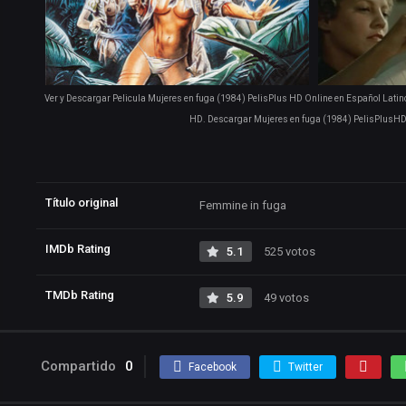
Ver y Descargar Pelicula Mujeres en fuga (1984) PelisPlus HD Online en Español Latino
HD. Descargar Mujeres en fuga (1984) PelisPlusHD 
Título original
Femmine in fuga
IMDb Rating
5.1
525 votos
TMDb Rating
5.9
49 votos
Compartido
0
Facebook
Twitter