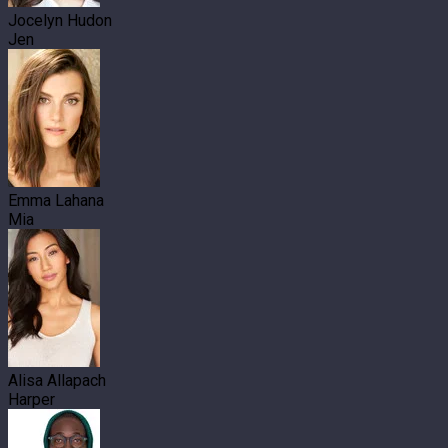
Jocelyn Hudon
Jen
Emma Lahana
Mia
Alisa Allapach
Harper