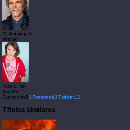
Mark Irvingsen
Antonio
Katie L. Hall
Reporter
Compartido
0
Facebook
Twitter
Títulos similares