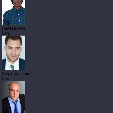
Adwin Brown
Ben
Dan J. Johnson
Evan