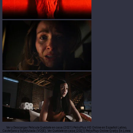
Ver y Descargar Pelicula Quédate en casa (2021) PelisPlus HD Online en Español Latino,
Castellano y Subtitulada (VOSE). Ver Quédate en casa (2021) PelisPlus Online Gratis En Linea