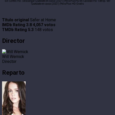
sin Cortes HD. Descargar Quédate en casa (2021) PelisPlusHD en Calidad HD 1080p. Ver
Quédate en casa (2021) PelisPlus HD Gratis
Título original
Safer at Home
IMDb Rating
3.8
4,057 votos
TMDb Rating
5.3
148 votos
Director
Will Wernick
Director
Reparto