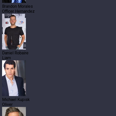
Brandon Morales
Officer Hernandez
Daniel Robaire
Liam
Michael Kupisk
Oliver