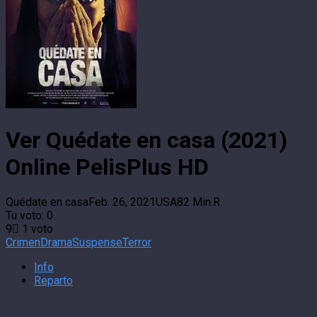
Ver Quédate en casa (2021)
Online PelisPlus HD
Quédate en casa
Feb. 26, 2021
USA
82 Min.
R
Tu voto:
0
9
1
voto
Crimen
Drama
Suspense
Terror
Info
Reparto