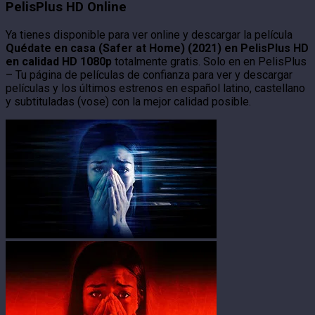
PelisPlus HD Online
Ya tienes disponible para ver online y descargar la película
Quédate en casa (Safer at Home) (2021) en PelisPlus HD
en calidad HD 1080p
totalmente gratis. Solo en en PelisPlus
– Tu página de películas de confianza para ver y descargar
películas y los últimos estrenos en español latino, castellano
y subtituladas (vose) con la mejor calidad posible.