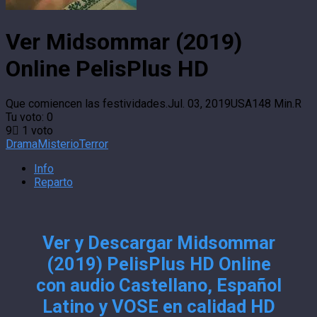
Ver Midsommar (2019)
Online PelisPlus HD
Que comiencen las festividades.
Jul. 03, 2019
USA
148 Min.
R
Tu voto:
0
9
1
voto
Drama
Misterio
Terror
Info
Reparto
Ver y Descargar Midsommar
(2019) PelisPlus HD Online
con audio Castellano, Español
Latino y VOSE en calidad HD