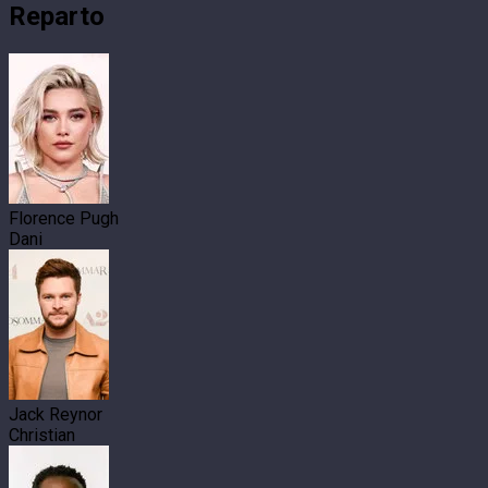
Reparto
Florence Pugh
Dani
Jack Reynor
Christian