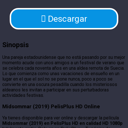
Descargar
Sinopsis
Una pareja estadounidense que no está pasando por su mejor
momento acude con unos amigos a un festival de verano que
se celebra cada noventa años en una aldea remota de Suecia.
Lo que comienza como unas vacaciones de ensueño en un
lugar en el que el sol no se pone nunca, poco a poco se
convierte en una oscura pesadilla cuando los misteriosos
aldeanos les invitan a participar en sus perturbadoras
actividades festivas.
Midsommar (2019) PelisPlus HD Online
Ya tienes disponible para ver online y descargar la película
Midsommar (2019) en PelisPlus HD en calidad HD 1080p