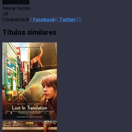
Henrik Norlén
Ulf
Compartido
0
Facebook
Twitter
Títulos similares