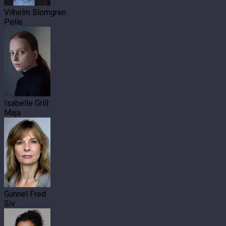
Vilhelm Blomgren
Pelle
Isabelle Grill
Maja
Gunnel Fred
Siv