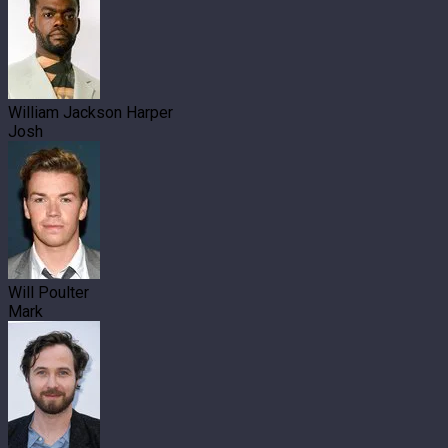
William Jackson Harper
Josh
Will Poulter
Mark