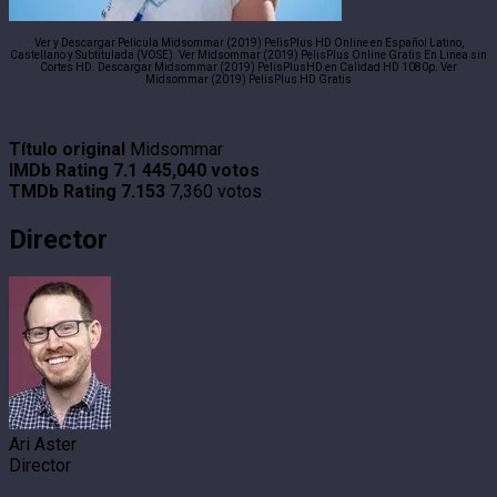
Ver y Descargar Pelicula Midsommar (2019) PelisPlus HD Online en Español Latino,
Castellano y Subtitulada (VOSE). Ver Midsommar (2019) PelisPlus Online Gratis En Linea sin
Cortes HD. Descargar Midsommar (2019) PelisPlusHD en Calidad HD 1080p. Ver
Midsommar (2019) PelisPlus HD Gratis
Título original
Midsommar
IMDb Rating
7.1
445,040 votos
TMDb Rating
7.153
7,360 votos
Director
Ari Aster
Director