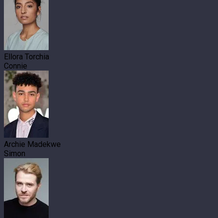
Ellora Torchia
Connie
Archie Madekwe
Simon