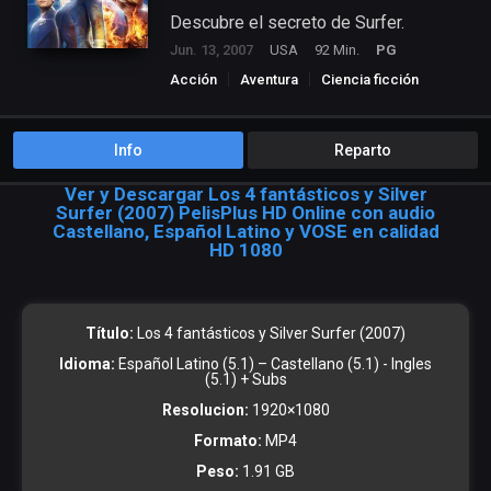
Descubre el secreto de Surfer.
Jun. 13, 2007
USA
92 Min.
PG
Acción
Aventura
Ciencia ficción
Info
Reparto
Ver y Descargar Los 4 fantásticos y Silver
Surfer (2007) PelisPlus HD Online con audio
Castellano, Español Latino y VOSE en calidad
HD 1080
Título:
Los 4 fantásticos y Silver Surfer (2007)
Idioma:
Español Latino (5.1) – Castellano (5.1) - Ingles
(5.1) + Subs
Resolucion:
1920×1080
Formato:
MP4
Peso:
1.91 GB