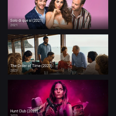
Solo di que sí (2021)
2021
The Order of Time (2023)
2023
Hunt Club (2023)
2023