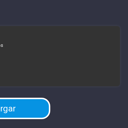
bs
rgar