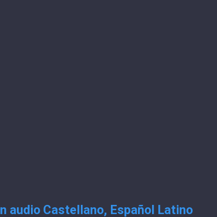
n audio Castellano, Español Latino