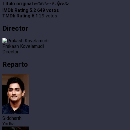
Título original
ఆనగనగా ఓ ధీరుడు
IMDb Rating
5.2
649 votos
TMDb Rating
6.1
29 votos
Director
Prakash Kovelamudi
Director
Reparto
Siddharth
Yodha