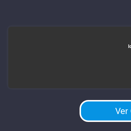
I
Ver