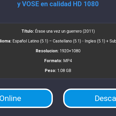
y VOSE en calidad HD 1080
Título:
Érase una vez un guerrero (2011)
dioma:
Español Latino (5.1) – Castellano (5.1) - Ingles (5.1) + Su
Resolucion:
1920×1080
Formato:
MP4
Peso:
1.08 GB
 Online
Desca