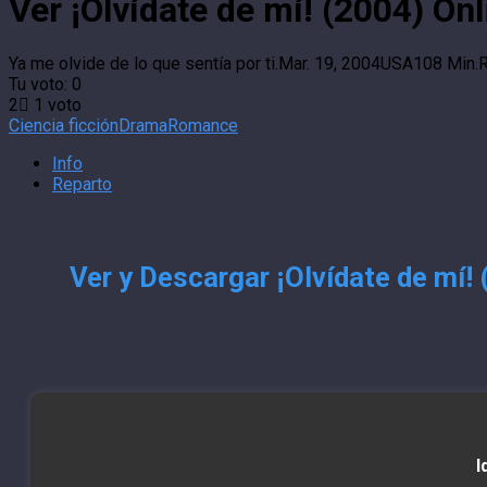
Ver ¡Olvídate de mí! (2004) On
Ya me olvide de lo que sentía por ti.
Mar. 19, 2004
USA
108 Min.
Tu voto:
0
2
1
voto
Ciencia ficción
Drama
Romance
Info
Reparto
Ver y Descargar ¡Olvídate de mí!
I