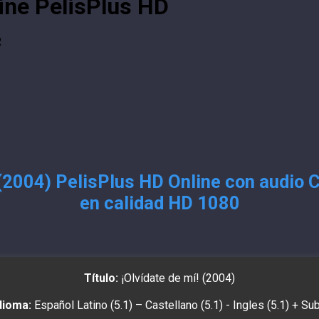
line PelisPlus HD
R
 (2004) PelisPlus HD Online con audio 
en calidad HD 1080
Título:
¡Olvídate de mí! (2004)
dioma:
Español Latino (5.1) – Castellano (5.1) - Ingles (5.1) + Su