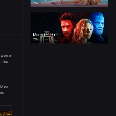
2023
Mercy (2023)
2023
ra en el
a los
HD en
mos