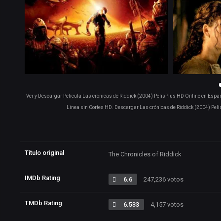
Ver y Descargar Pelicula Las crónicas de Riddick (2004) PelisPlus HD Online en Españo
Linea sin Cortes HD. Descargar Las crónicas de Riddick (2004) Pel
Título original
The Chronicles of Riddick
IMDb Rating
6.6
247,236 votos
TMDb Rating
6.533
4,157 votos