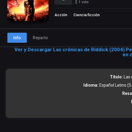
1
voto
Acción
Ciencia ficción
Info
Reparto
Ver y Descargar Las crónicas de Riddick (2004) Pe
en 
Título:
Las 
Idioma:
Español Latino (5.1
Reso