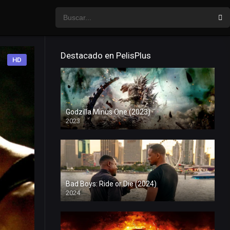
Destacado en PelisPlus
HD
Godzilla Minus One (2023)
2023
Bad Boys: Ride or Die (2024)
2024