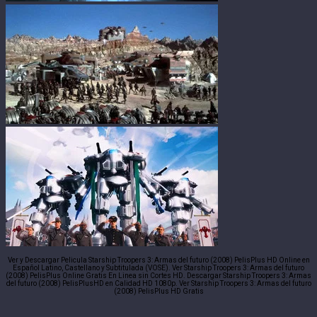
Ver y Descargar Pelicula Starship Troopers 3: Armas del futuro (2008) PelisPlus HD Online en
Español Latino, Castellano y Subtitulada (VOSE). Ver Starship Troopers 3: Armas del futuro
(2008) PelisPlus Online Gratis En Linea sin Cortes HD. Descargar Starship Troopers 3: Armas
del futuro (2008) PelisPlusHD en Calidad HD 1080p. Ver Starship Troopers 3: Armas del futuro
(2008) PelisPlus HD Gratis