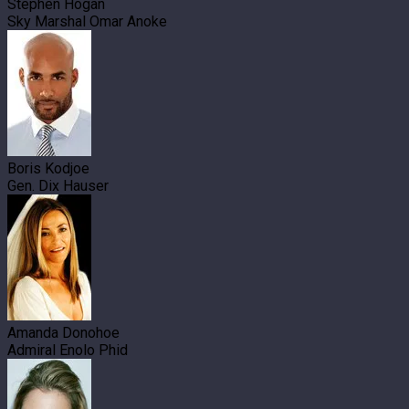
Stephen Hogan
Sky Marshal Omar Anoke
Boris Kodjoe
Gen. Dix Hauser
Amanda Donohoe
Admiral Enolo Phid