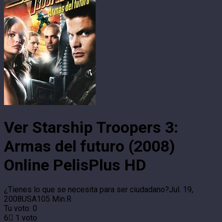
Ver Starship Troopers 3:
Armas del futuro (2008)
Online PelisPlus HD
¿Tienes lo que se necesita para ser ciudadano?
Jul. 19,
2008
USA
105 Min.
R
Tu voto:
0
6
1
voto