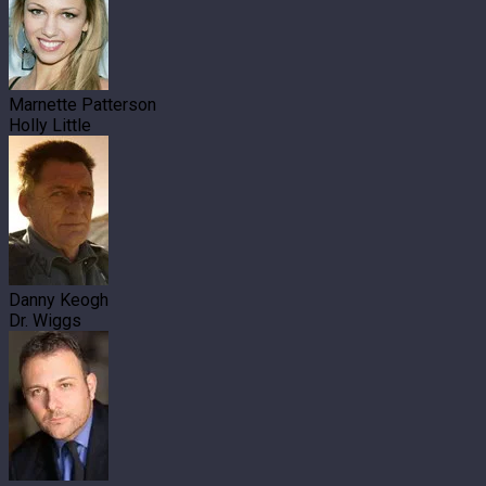
Marnette Patterson
Holly Little
Danny Keogh
Dr. Wiggs