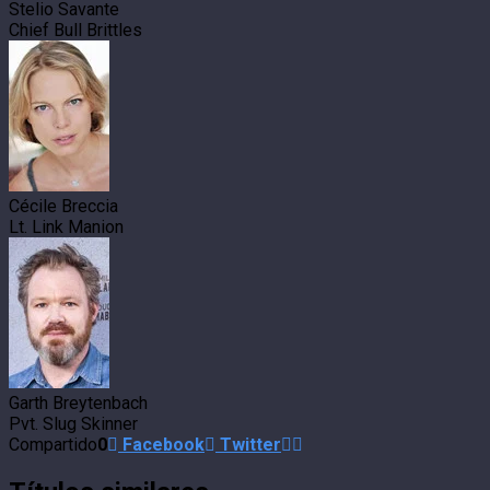
Stelio Savante
Chief Bull Brittles
Cécile Breccia
Lt. Link Manion
Garth Breytenbach
Pvt. Slug Skinner
Compartido
0
Facebook
Twitter