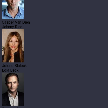
Casper Van Dien
Johnny Rico
Jolene Blalock
Lola Beck