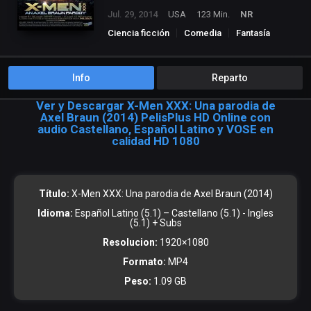
Jul. 29, 2014
USA
123 Min.
NR
Ciencia ficción
Comedia
Fantasía
Películas Porno
Info
Reparto
Ver y Descargar X-Men XXX: Una parodia de
Axel Braun (2014) PelisPlus HD Online con
audio Castellano, Español Latino y VOSE en
calidad HD 1080
Título:
X-Men XXX: Una parodia de Axel Braun (2014)
Idioma:
Español Latino (5.1) – Castellano (5.1) - Ingles
(5.1) + Subs
Resolucion:
1920×1080
Formato:
MP4
Peso:
1.09 GB