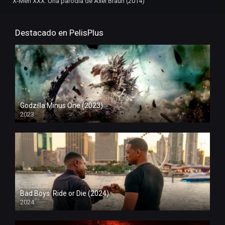
X-Men XXX: Una parodia de Axel Braun (2014)
Destacado en PelisPlus
Godzilla Minus One (2023)
2023
Bad Boys: Ride or Die (2024)
2024