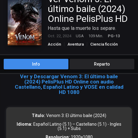
último baile (2024)
Online PelisPlus HD
Hasta que la muerte los separe.
Oct. 22, 2024
USA
109 Min.
PG-13
Acción
Aventura
Ciencia ficción
Info
Reparto
Ver y Descargar Venom 3: El último baile
(2024) PelisPlus HD Online con audio
Castellano, Español Latino y VOSE en calidad
HD 1080
Título:
Venom 3: El último baile (2024)
Idioma:
Español Latino (5.1) – Castellano (5.1) - Ingles
(5.1) + Subs
Resolucion:
1920×1080