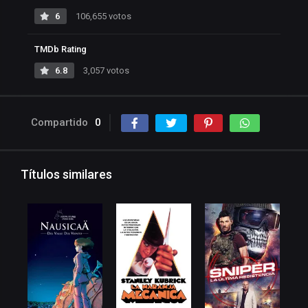
6
106,655 votos
TMDb Rating
6.8
3,057 votos
Compartido
0
Títulos similares