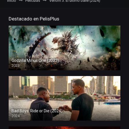
Inicio
Películas
Venom 3: El último baile (2024)
Destacado en PelisPlus
Godzilla Minus One (2023)
2023
Bad Boys: Ride or Die (2024)
2024