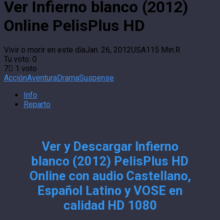
Ver Infierno blanco (2012)
Online PelisPlus HD
Vivir o morir en este día
Jan. 26, 2012
USA
115 Min.
R
Tu voto:
0
7
1
voto
Acción
Aventura
Drama
Suspense
Info
Reparto
Ver y Descargar Infierno
blanco (2012) PelisPlus HD
Online con audio Castellano,
Español Latino y VOSE en
calidad HD 1080