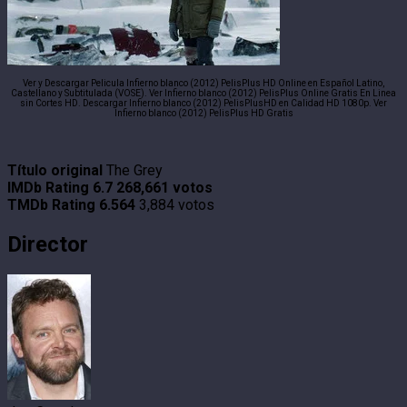
Ver y Descargar Pelicula Infierno blanco (2012) PelisPlus HD Online en Español Latino,
Castellano y Subtitulada (VOSE). Ver Infierno blanco (2012) PelisPlus Online Gratis En Linea
sin Cortes HD. Descargar Infierno blanco (2012) PelisPlusHD en Calidad HD 1080p. Ver
Infierno blanco (2012) PelisPlus HD Gratis
Título original
The Grey
IMDb Rating
6.7
268,661 votos
TMDb Rating
6.564
3,884 votos
Director