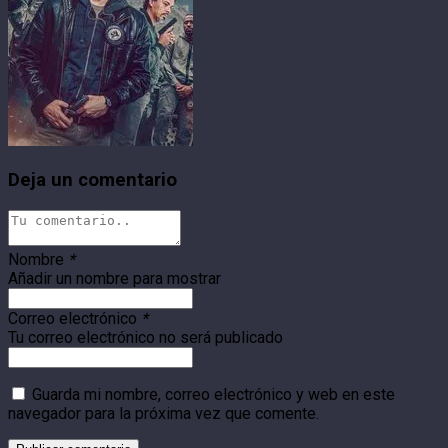
Deja un comentario
Nombre
*
Añadir un nombre para mostrar
Correo electrónico
*
Tu correo electrónico no será publicado
Guarda mi nombre, correo electrónico y web en este
navegador para la próxima vez que comente.