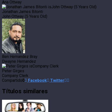
Ana Ottway
Jonathan James Bitonti
John Ottway (5 Years Old)
Ben Hernandez Bray
Dwayne Hernandez
Peter Girges
Company Clerk
Compartido
0
Facebook
Twitter
Títulos similares