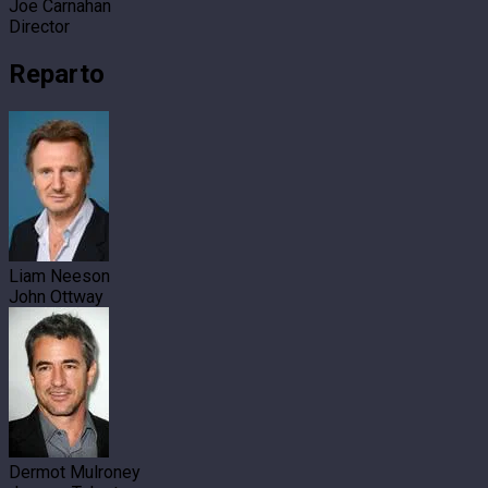
Joe Carnahan
Director
Reparto
Liam Neeson
John Ottway
Dermot Mulroney