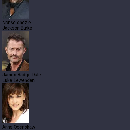
Nonso Anozie
Jackson Burke
James Badge Dale
Luke Lewenden
Anne Openshaw