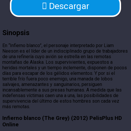
Descargar
Sinopsis
En “Infierno blanco”, el personaje interpretado por Liam
Neeson es el líder de un indisciplinado grupo de trabajadores
de una refinería cuyo avión se estrella en las remotas
montañas de Alaska. Los supervivientes, expuestos a
heridas mortales y un tiempo inclemente, disponen de pocos
días para escapar de los gélidos elementos. Y por si el
terrible frío fuera poco enemigo, una manada de lobos
salvajes, amenazantes y sanguinarios, persiguen
incansablemente a sus presas humanas. A medida que las
indefensas víctimas caen una a una, las posibilidades de
supervivencia del último de estos hombres son cada vez
más remotas.
Infierno blanco (The Grey) (2012) PelisPlus HD
Online