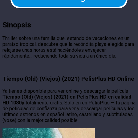
Sinopsis
Thriller sobre una familia que, estando de vacaciones en un
paraíso tropical, descubre que la recóndita playa elegida para
relajarse unas horas está haciéndoles envejecer
rápidamente… reduciendo toda su vida a un único día.
Tiempo (Old) (Viejos) (2021) PelisPlus HD Online
Ya tienes disponible para ver online y descargar la película
Tiempo (Old) (Viejos) (2021) en PelisPlus HD en calidad
HD 1080p
totalmente gratis. Solo en en PelisPlus – Tu página
de películas de confianza para ver y descargar películas y los
últimos estrenos en español latino, castellano y subtituladas
(vose) con la mejor calidad posible.