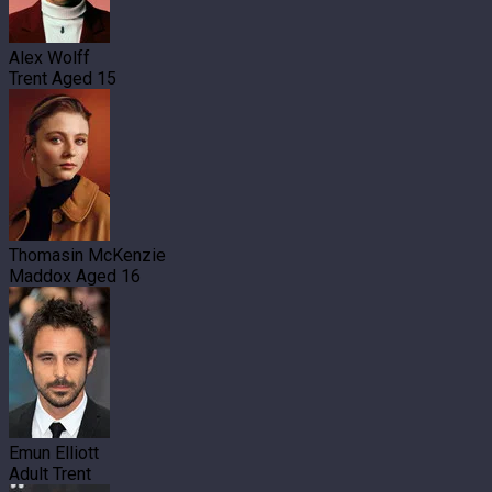
Alex Wolff
Trent Aged 15
Thomasin McKenzie
Maddox Aged 16
Emun Elliott
Adult Trent