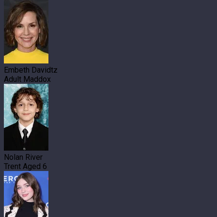
Embeth Davidtz
Adult Maddox
Nolan River
Trent Aged 6