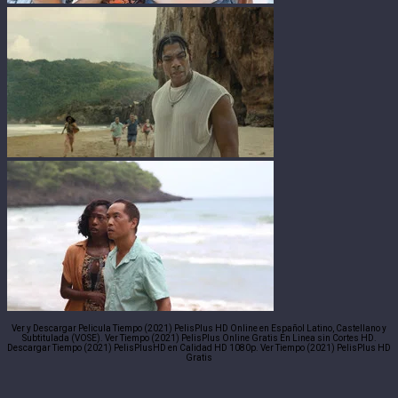
Ver y Descargar Pelicula Tiempo (2021) PelisPlus HD Online en Español Latino, Castellano y
Subtitulada (VOSE). Ver Tiempo (2021) PelisPlus Online Gratis En Linea sin Cortes HD.
Descargar Tiempo (2021) PelisPlusHD en Calidad HD 1080p. Ver Tiempo (2021) PelisPlus HD
Gratis