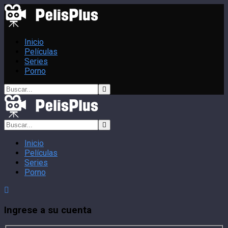
Inicio
Películas
Series
Porno
Inicio
Películas
Series
Porno
Ingrese a su cuenta