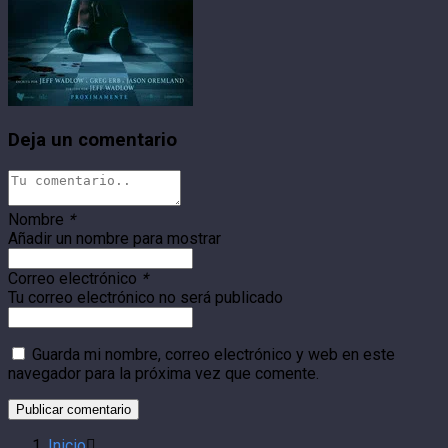
Deja un comentario
Nombre
*
Añadir un nombre para mostrar
Correo electrónico
*
Tu correo electrónico no será publicado
Guarda mi nombre, correo electrónico y web en este
navegador para la próxima vez que comente.
Inicio