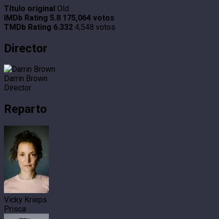
Título original
Old
IMDb Rating
5.8
175,064 votos
TMDb Rating
6.332
4,548 votos
Director
Darrin Brown
Director
Reparto
Vicky Krieps
Prisca