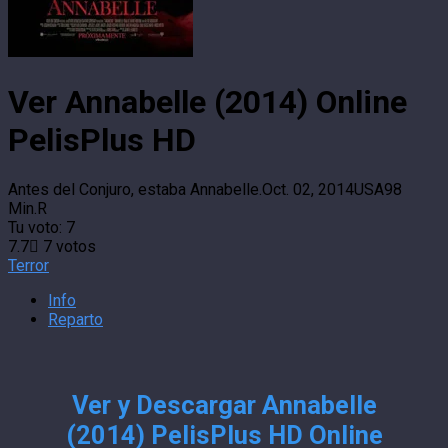
Ver Annabelle (2014) Online
PelisPlus HD
Antes del Conjuro, estaba Annabelle.
Oct. 02, 2014
USA
98
Min.
R
Tu voto:
7
7.7
7
votos
Terror
Info
Reparto
Ver y Descargar Annabelle
(2014) PelisPlus HD Online