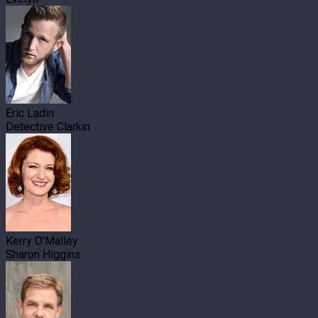
Eric Ladin
Detective Clarkin
Kerry O'Malley
Sharon Higgins