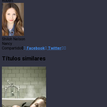
Robert
Shiloh Nelson
Nancy
Compartido
0
Facebook
Twitter
Títulos similares