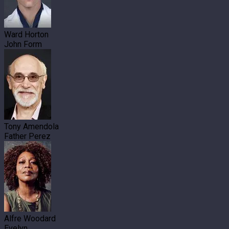
Ward Horton
John Form
Tony Amendola
Father Perez
Alfre Woodard
Evelyn