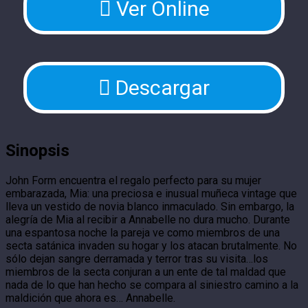
Ver Online
Descargar
Sinopsis
John Form encuentra el regalo perfecto para su mujer
embarazada, Mia: una preciosa e inusual muñeca vintage que
lleva un vestido de novia blanco inmaculado. Sin embargo, la
alegría de Mia al recibir a Annabelle no dura mucho. Durante
una espantosa noche la pareja ve como miembros de una
secta satánica invaden su hogar y los atacan brutalmente. No
sólo dejan sangre derramada y terror tras su visita…los
miembros de la secta conjuran a un ente de tal maldad que
nada de lo que han hecho se compara al siniestro camino a la
maldición que ahora es… Annabelle.