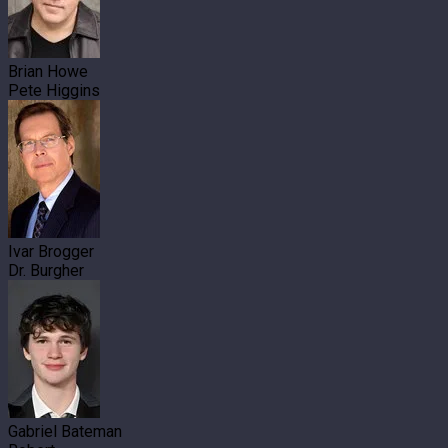
Brian Howe
Pete Higgins
Ivar Brogger
Dr. Burgher
Gabriel Bateman