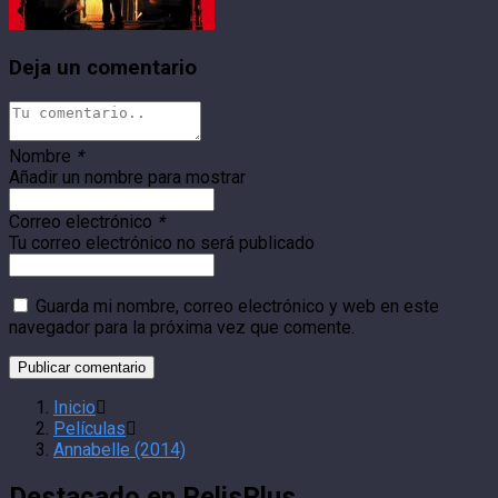
Deja un comentario
Nombre
*
Añadir un nombre para mostrar
Correo electrónico
*
Tu correo electrónico no será publicado
Guarda mi nombre, correo electrónico y web en este
navegador para la próxima vez que comente.
Inicio
Películas
Annabelle (2014)
Destacado en PelisPlus