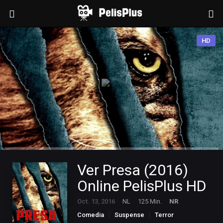
HD
Ver Presa (2016)
Online PelisPlus HD
Oct. 13, 2016
NL
125 Min.
NR
Comedia
Suspense
Terror