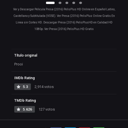
Ver y Descargar Pelicula Presa (2016) PelisPlus HD Online en Español Latino,
Castellano y Subtitulada (VOSE). Ver Presa (2016) PelisPlus Online Gratis En
Linea sin Cortes HD. Descargar Presa (2016) PelisPlusHD en Calidad HD
1080p. Ver Presa (2016) PelisPlus HD Gratis
Título original
Prooi
IMDb Rating
5.3
2,914 votos
TMDb Rating
5.626
127 votos