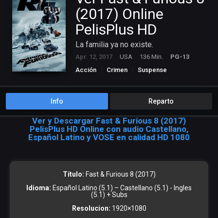
(2017) Online
PelisPlus HD
La familia ya no existe.
Apr. 12, 2017
USA
136 Min.
PG-13
Acción
Crimen
Suspense
Info
Reparto
Ver y Descargar Fast & Furious 8 (2017)
PelisPlus HD Online con audio Castellano,
Español Latino y VOSE en calidad HD 1080
Título:
Fast & Furious 8 (2017)
Idioma:
Español Latino (5.1) – Castellano (5.1) - Ingles
(5.1) + Subs
Resolucion:
1920×1080