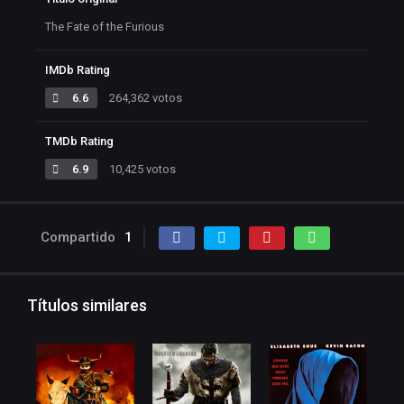
The Fate of the Furious
IMDb Rating
6.6
264,362 votos
TMDb Rating
6.9
10,425 votos
Compartido
1
Títulos similares