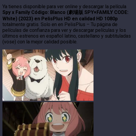
Ya tienes disponible para ver online y descargar la película
Spy x Family Código: Blanco (劇場版 SPY×FAMILY CODE:
White) (2023) en PelisPlus HD en calidad HD 1080p
totalmente gratis. Solo en en PelisPlus – Tu página de
películas de confianza para ver y descargar películas y los
últimos estrenos en español latino, castellano y subtituladas
(vose) con la mejor calidad posible.