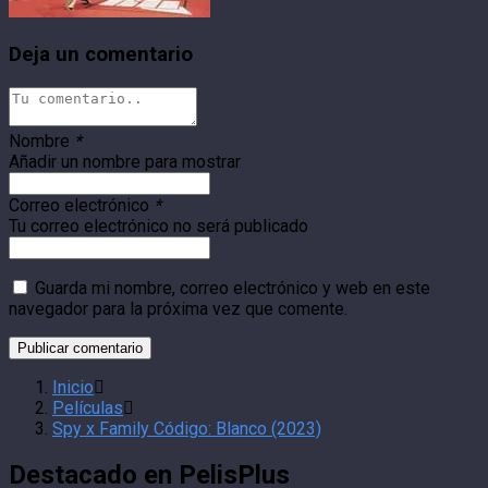
Deja un comentario
Nombre
*
Añadir un nombre para mostrar
Correo electrónico
*
Tu correo electrónico no será publicado
Guarda mi nombre, correo electrónico y web en este
navegador para la próxima vez que comente.
Inicio
Películas
Spy x Family Código: Blanco (2023)
Destacado en PelisPlus