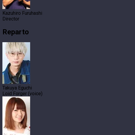
Kazuhiro Furuhashi
Director
Reparto
Takuya Eguchi
Loid Forger (voice)