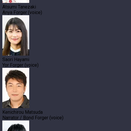
Atsumi Tanezaki
Anya Forger (voice)
Saori Hayami
Yor Forger (voice)
Kenichirou Matsuda
Narrator / Bond Forger (voice)