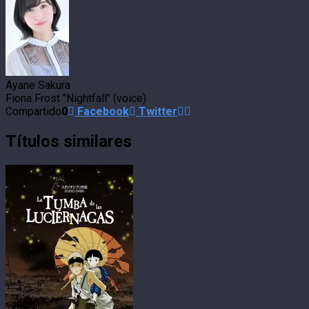
Ayane Sakura
Fiona Frost "Nightfall" (voice)
Compartido
0
Facebook
Twitter
Títulos similares