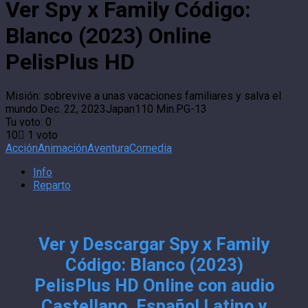
Ver Spy x Family Código:
Blanco (2023) Online
PelisPlus HD
Misión: sobrevive a unas vacaciones familiares y salva el
mundo.
Dec. 22, 2023
Japan
110 Min.
PG-13
Tu voto:
0
10
1
voto
Acción
Animación
Aventura
Comedia
Info
Reparto
Ver y Descargar Spy x Family
Código: Blanco (2023)
PelisPlus HD Online con audio
Castellano, Español Latino y