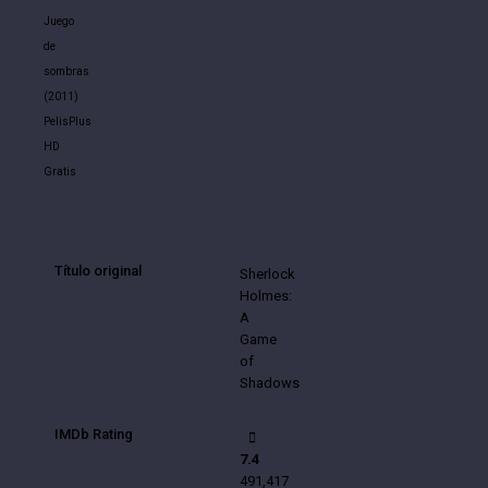
Juego
de
sombras
(2011)
PelisPlus
HD
Gratis
Título original
Sherlock
Holmes:
A
Game
of
Shadows
IMDb Rating
7.4
491,417