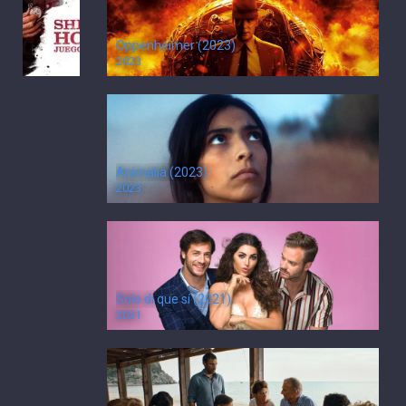
de
sombras
Oppenheimer (2023)
2023
(2011)
Online
PelisPlus
HD
Animalia (2023)
El
2023
juego
8
Tu voto:
0
ha
1
voto
comenzado.
Nov.
22,
Solo di que sí (2021)
2011
2021
USA
129
Min.
PG-
13