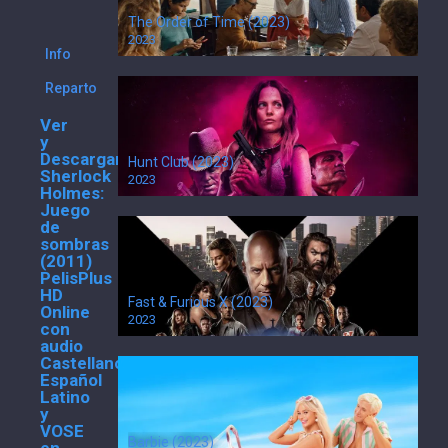
The Order of Time (2023)
2023
Info
Reparto
Ver
y
Descargar
Hunt Club (2023)
Sherlock
2023
Holmes:
Juego
de
sombras
(2011)
PelisPlus
HD
Fast & Furious X (2023)
Online
2023
con
audio
Castellano,
Español
Latino
y
VOSE
Barbie (2023)