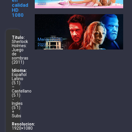
en
2023
calidad
HD
1080
Título:
Mercy (2023)
Sherlock
2023
Holmes:
Juego
de
sombras
(2011)
Idioma:
Español
Latino
(5.1)
–
Castellano
(5.1)
-
Ingles
(5.1)
+
Subs
Resolucion:
1920×1080