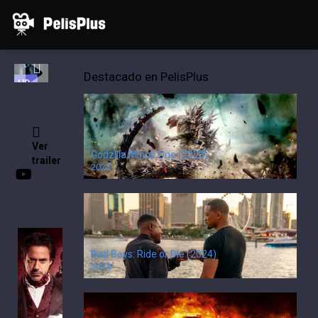
Inicio
Películas
Series
Porno
Destacado en PelisPlus
HD
Ver
Godzilla Minus One (2023)
trailer
2023
Ver
Bad Boys: Ride or Die (2024)
Sherlock
2024
Holmes:
Juego