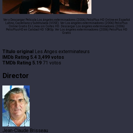
Ver y Descargar Pelicula Los ángeles exterminadores (2006) PelisPlus HD Online en Español
Latino, Castellano y Subtitulada (VOSE). Ver Los ángeles exterminadores (2006) PelisPlus
Online Gratis En Linea sin Cortes HD. Descargar Los ángeles exterminadores (2006)
PelisPlusHD en Calidad HD 1080p. Ver Los ángeles exterminadores (2006) PelisPlus HD
Gratis
Título original
Les Anges exterminateurs
IMDb Rating
5.4
3,499 votos
TMDb Rating
5.19
71 votos
Director
Jean-Claude Brisseau