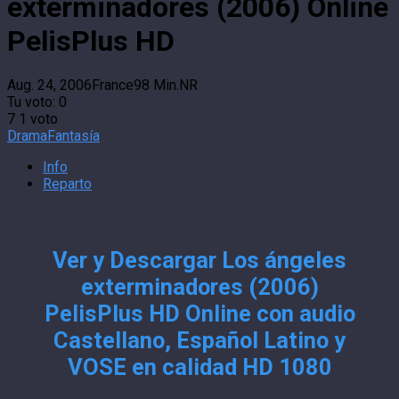
exterminadores (2006) Online
PelisPlus HD
Aug. 24, 2006
France
98 Min.
NR
Tu voto:
0
7
1
voto
Drama
Fantasía
Info
Reparto
Ver y Descargar Los ángeles
exterminadores (2006)
PelisPlus HD Online con audio
Castellano, Español Latino y
VOSE en calidad HD 1080