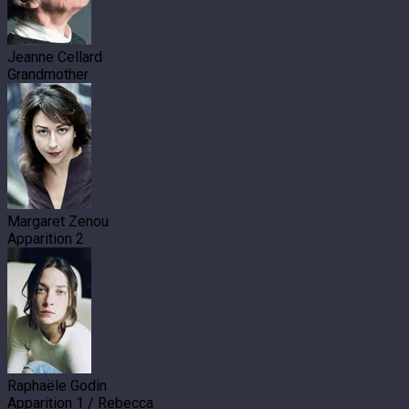
Jeanne Cellard
Grandmother
Margaret Zenou
Apparition 2
Raphaële Godin
Apparition 1 / Rebecca