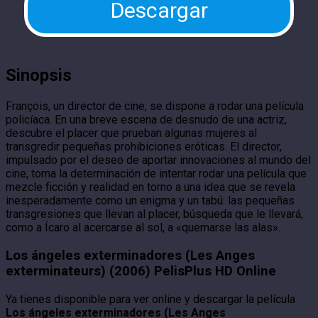
Descargar
Sinopsis
François, un director de cine, se dispone a rodar una película
policíaca. En una breve escena de desnudo de una actriz,
descubre el placer que prueban algunas mujeres al
transgredir pequeñas prohibiciones eróticas. El director,
impulsado por el deseo de aportar innovaciones al mundo del
cine, toma la determinación de intentar rodar una película que
mezcle ficción y realidad en torno a una idea que se revela
inesperadamente como un enigma y un tabú: las pequeñas
transgresiones que llevan al placer, búsqueda que le llevará,
como a Ícaro al acercarse al sol, a «quemarse las alas».
Los ángeles exterminadores (Les Anges
exterminateurs) (2006) PelisPlus HD Online
Ya tienes disponible para ver online y descargar la película
Los ángeles exterminadores (Les Anges