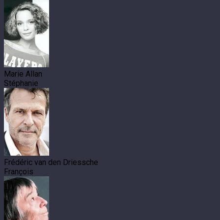
Marie Allan
Stéphanie
Frédéric van den Driessche
François