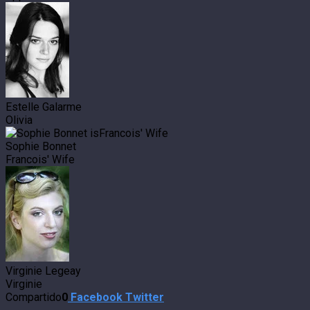
Estelle Galarme
Olivia
Sophie Bonnet
Francois' Wife
Virginie Legeay
Virginie
Compartido
0
Facebook
Twitter