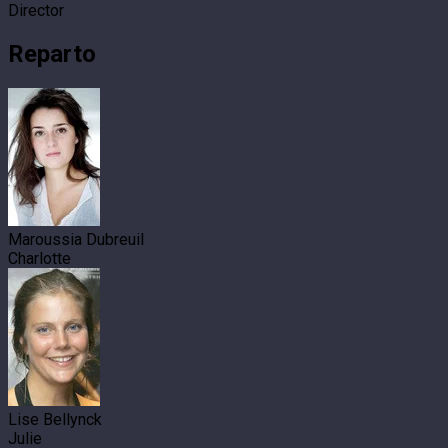
Director
Reparto
Maroussia Dubreuil
Charlotte
Lise Bellynck
Julie