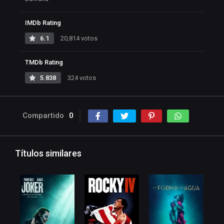
IMDb Rating
6.1
20,814 votos
TMDb Rating
5.838
324 votos
Compartido
0
Títulos similares