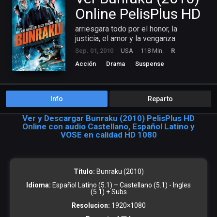
Online PelisPlus HD
arriesgara todo por el honor, la
justicia, el amor y la venganza
Sep. 01, 2010
USA
118 Min.
R
Acción
Drama
Suspense
Info
Reparto
Ver y Descargar Bunraku (2010) PelisPlus HD
Online con audio Castellano, Español Latino y
VOSE en calidad HD 1080
Título:
Bunraku (2010)
Idioma:
Español Latino (5.1) – Castellano (5.1) - Ingles
(5.1) + Subs
Resolucion:
1920×1080