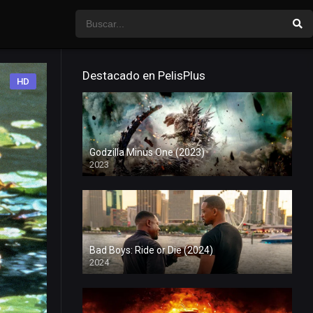
Destacado en PelisPlus
HD
Godzilla Minus One (2023)
2023
Bad Boys: Ride or Die (2024)
2024