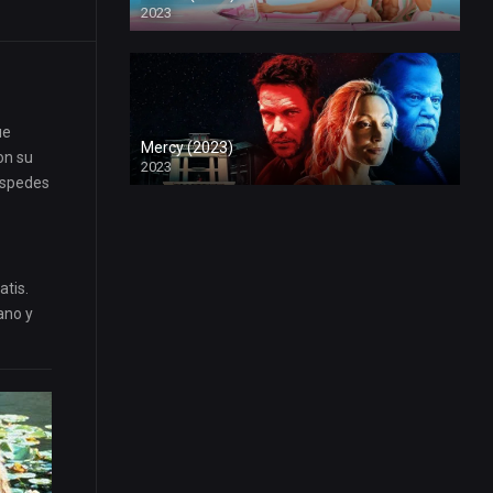
2023
ue
Mercy (2023)
on su
2023
éspedes
atis.
ano y