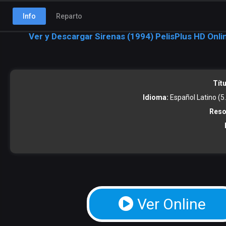
Info
Reparto
Ver y Descargar Sirenas (1994) PelisPlus HD Onli
Títu
Idioma:
Español Latino (5.1
Reso
Ver Online