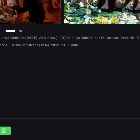
llano y Subtitulada (VOSE). Ver Sirenas (1994) PelisPlus Online Gratis En Linea sin Cortes HD. D
dad HD 1080p. Ver Sirenas (1994) PelisPlus HD Gratis