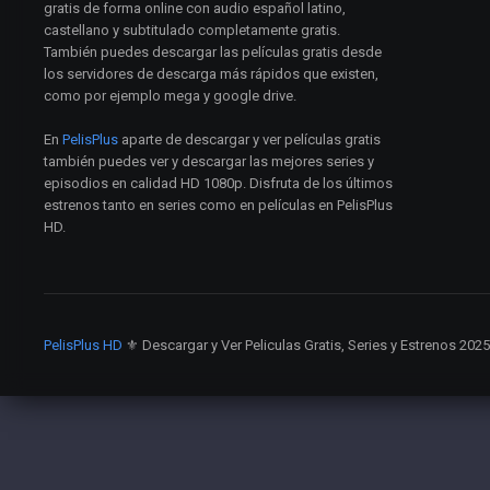
gratis de forma online con audio español latino,
castellano y subtitulado completamente gratis.
También puedes descargar las películas gratis desde
los servidores de descarga más rápidos que existen,
como por ejemplo mega y google drive.
En
PelisPlus
aparte de descargar y ver películas gratis
también puedes ver y descargar las mejores series y
episodios en calidad HD 1080p. Disfruta de los últimos
estrenos tanto en series como en películas en PelisPlus
HD.
PelisPlus HD
⚜️ Descargar y Ver Peliculas Gratis, Series y Estrenos 202