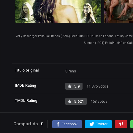
Ver y Descargar Pelicula Sirenas (1994) PelisPlus HD Online en Español Latino, Caste
Sirenas (1994) PelisPlusHD en Cali
Título original
Sirens
IMDb Rating
5.9
11,876 votos
TMDb Rating
5.621
153 votos
Compartido
0
Facebook
Twitter