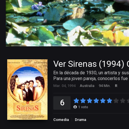
Ver Sirenas (1994) 
En la década de 1930, un artista y su
Para una joven pareja, conocerlos fue 
Mar. 04, 1994
Australia
94 Min.
R
6
1
voto
Comedia
Drama