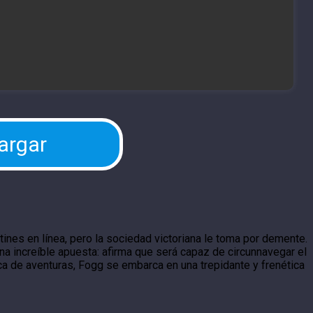
argar
tines en línea, pero la sociedad victoriana le toma por demente.
a increíble apuesta: afirma que será capaz de circunnavegar el
 de aventuras, Fogg se embarca en una trepidante y frenética