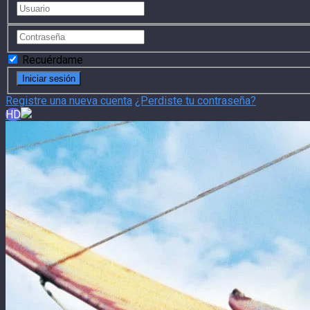
Recuérdame
Registre una nueva cuenta
¿Perdiste tu contraseña?
HD