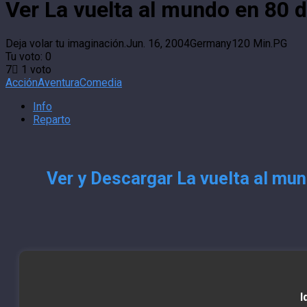
Ver La vuelta al mundo en 80 d
Deja volar tu imaginación.
Jun. 16, 2004
Germany
120 Min.
PG
Tu voto:
0
7
1
voto
Acción
Aventura
Comedia
Info
Reparto
Ver y Descargar La vuelta al mun
I