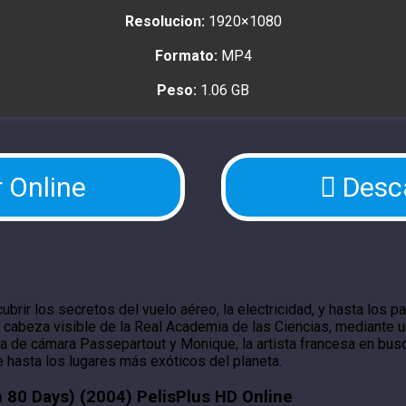
Resolucion:
1920×1080
Formato:
MP4
Peso:
1.06 GB
 Online
Desc
brir los secretos del vuelo aéreo, la electricidad, y hasta los pa
cabeza visible de la Real Academia de las Ciencias, mediante un
de cámara Passepartout y Monique, la artista francesa en busca
re hasta los lugares más exóticos del planeta.
n 80 Days) (2004) PelisPlus HD Online