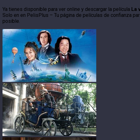
Ya tienes disponible para ver online y descargar la película
La 
Solo en en PelisPlus – Tu página de películas de confianza para
posible.