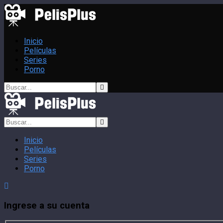
Inicio
Películas
Series
Porno
Inicio
Películas
Series
Porno
Ingrese a su cuenta