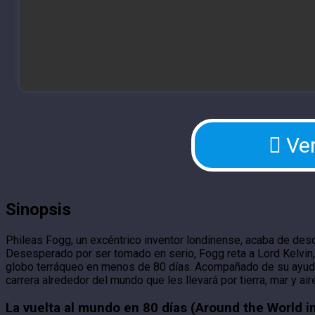
Ver
Sinopsis
Phileas Fogg, un excéntrico inventor londinense, acaba de descu
Desesperado por ser tomado en serio, Fogg reta a Lord Kelvin, 
globo terráqueo en menos de 80 días. Acompañado de su ayuda 
carrera alrededor del mundo que les llevará por tierra, mar y ai
La vuelta al mundo en 80 días (Around the World i