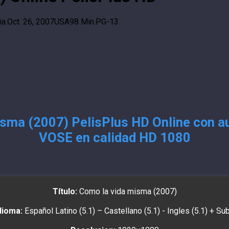
a.
Oct. 26, 2007
USA
98 Min.
PG-13
sma (2007) PelisPlus HD Online con au
VOSE en calidad HD 1080
Título:
Como la vida misma (2007)
dioma:
Español Latino (5.1) – Castellano (5.1) - Ingles (5.1) + Su