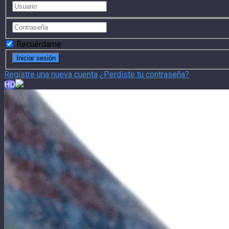
Recuérdame
Registre una nueva cuenta
¿Perdiste tu contraseña?
HD