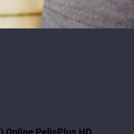
) Online PelisPlus HD