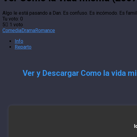
Algo le está pasando a Dan. Es confuso. Es incómodo. Es famili
Tu voto:
0
5
1
voto
Comedia
Drama
Romance
Info
Reparto
Ver y Descargar Como la vida mi
I