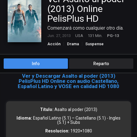
(2013) Online
PelisPlus HD
Comenzará como cualquier otro día.
Jun. 27, 2013
USA
131 Min.
PG-13
Acción
Drama
Suspense
Info
Reparto
Ver y Descargar Asalto al poder (2013)
PelisPlus HD Online con audio Castellano,
Español Latino y VOSE en calidad HD 1080
Título:
Asalto al poder (2013)
Idioma:
Español Latino (5.1) – Castellano (5.1) - Ingles
(5.1) + Subs
Resolucion:
1920×1080