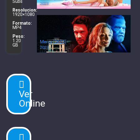
Subs
2023
Resolucion:
1920×1080
Formato:
MP4
Peso:
1.20
Mercy (2023)
GB
2023
Ver
Online