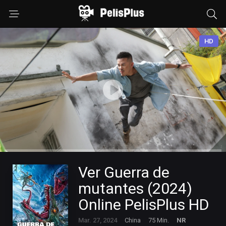
HD
Ver Guerra de
mutantes (2024)
Online PelisPlus HD
Mar. 27, 2024
China
75 Min.
NR