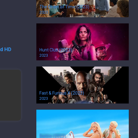
The Order of Time (2023)
2023
ad HD
Hunt Club (2023)
2023
Fast & Furious X (2023)
2023
Barbie (2023)