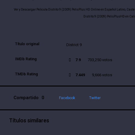
Ver y Descargar Pelicula Distrito 9 (2009) PelisPlus HD Online en Español Latino, Caste
Distrito 9 (2009) PelisPlusHD en Cal
Título original
District 9
IMDb Rating
7.9
733,250 votos
TMDb Rating
7.449
9,666 votos
Compartido
0
Facebook
Twitter
Títulos similares