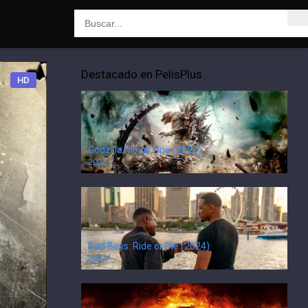
Destacado en PelisPlus
HD
Godzilla Minus One (2023)
2023
Bad Boys: Ride or Die (2024)
2024