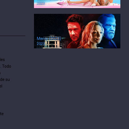
2023
Mercy (2023)
2023
les
d. Todo
n
 de su
el
te