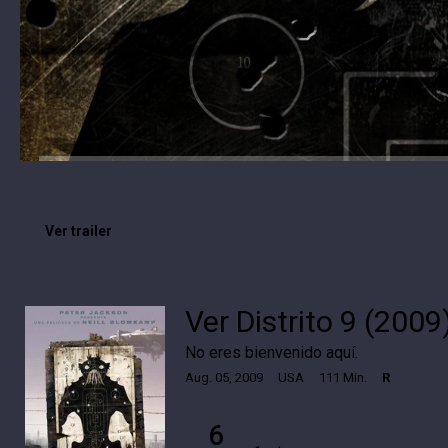
Ver trailer
Ver Distrito 9 (2009
No eres bienvenido aquí.
Aug. 05, 2009
USA
111 Min.
R
6