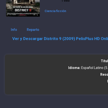
1
voto
Ciencia ficción
Info
Reparto
Ver y Descargar Distrito 9 (2009) PelisPlus HD On
Títu
Idioma:
Español Latino (5.
Reso