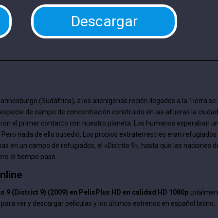
Descargar
nnesburgo (Sudáfrica), a los alienígenas recién llegados a la Tierra se 
 especie de campo de concentración construido en las afueras la ciuda
aron el primer contacto con nuestro planeta. Los humanos esperaban u
. Pero nada de ello sucedió. Los propios extraterrestres eran refugiados
nas en un campo de refugiados, el «Distrito 9», hasta que las naciones d
ero el tiempo pasó…
Online
to 9 (District 9) (2009) en PelisPlus HD en calidad HD 1080p
totalmen
 para ver y descargar películas y los últimos estrenos en español latino,