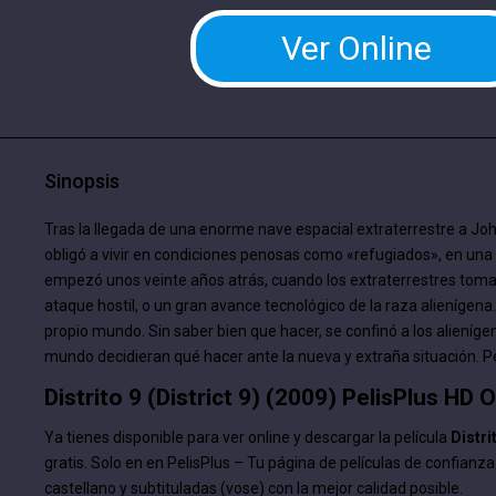
Ver Online
Sinopsis
Tras la llegada de una enorme nave espacial extraterrestre a Joha
obligó a vivir en condiciones penosas como «refugiados», en una
empezó unos veinte años atrás, cuando los extraterrestres tom
ataque hostil, o un gran avance tecnológico de la raza alienígena
propio mundo. Sin saber bien que hacer, se confinó a los alieníge
mundo decidieran qué hacer ante la nueva y extraña situación. P
Distrito 9 (District 9) (2009) PelisPlus HD 
Ya tienes disponible para ver online y descargar la película
Distri
gratis. Solo en en PelisPlus – Tu página de películas de confianza
castellano y subtituladas (vose) con la mejor calidad posible.