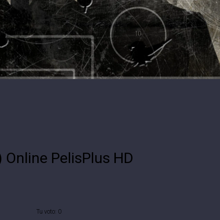
) Online PelisPlus HD
Tu voto:
0