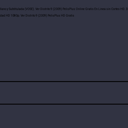
llano y Subtitulada (VOSE). Ver Distrito 9 (2009) PelisPlus Online Gratis En Linea sin Cortes HD.
idad HD 1080p. Ver Distrito 9 (2009) PelisPlus HD Gratis