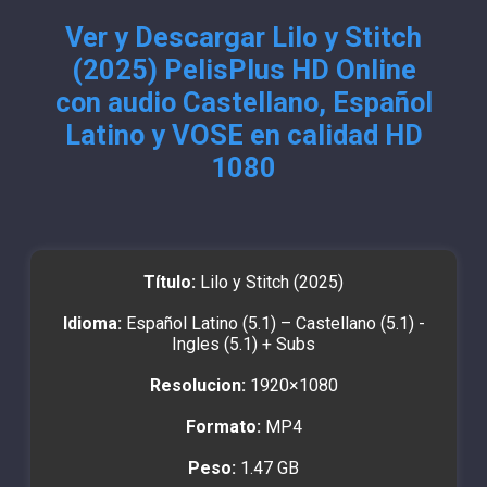
Ver y Descargar Lilo y Stitch
(2025) PelisPlus HD Online
con audio Castellano, Español
Latino y VOSE en calidad HD
1080
Título:
Lilo y Stitch (2025)
Idioma:
Español Latino (5.1) – Castellano (5.1) -
Ingles (5.1) + Subs
Resolucion:
1920×1080
Formato:
MP4
Peso:
1.47 GB