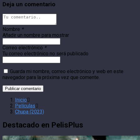
Deja un comentario
Nombre
*
Añadir un nombre para mostrar
Correo electrónico
*
Tu correo electrónico no será publicado
Guarda mi nombre, correo electrónico y web en este
navegador para la próxima vez que comente.
Inicio
Películas
Chupa (2023)
Destacado en PelisPlus