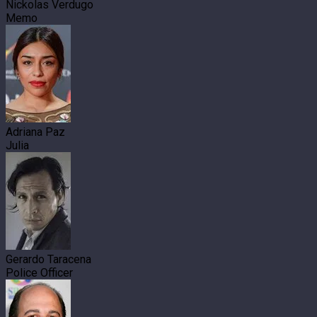
Nickolas Verdugo
Memo
Adriana Paz
Julia
Gerardo Taracena
Police Officer