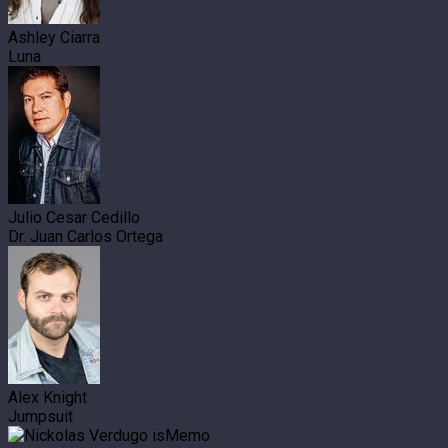
Ashley Ciarra
Luna
Julio Cesar Cedillo
Dr. Juan Carlos Ortega
Alex Knight
Jumpsuit