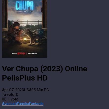
Ver Chupa (2023) Online
PelisPlus HD
Apr. 07, 2023
USA
95 Min.
PG
Tu voto:
0
8
1
voto
Aventura
Familia
Fantasía