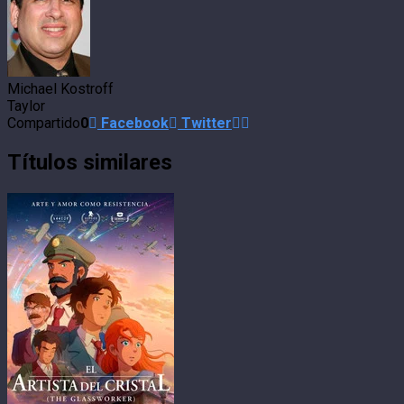
Michael Kostroff
Taylor
Compartido
0
Facebook
Twitter
Títulos similares