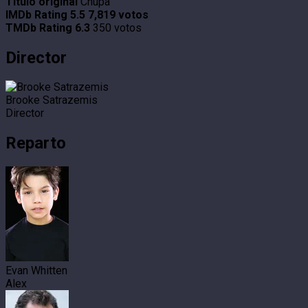
Título original
Chupa
IMDb Rating
5.5
7,819 votos
TMDb Rating
6.3
350 votos
Director
Brooke Satrazemis
Director
Reparto
Evan Whitten
Alex