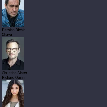
Demián Bichir
Chava
Christian Slater
Richard Quinn