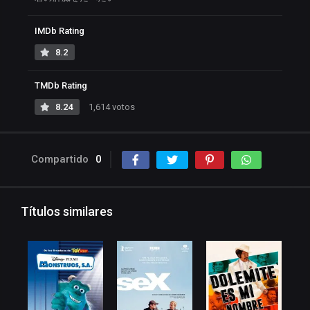
IMDb Rating
8.2
TMDb Rating
8.24
1,614 votos
Compartido
0
Títulos similares