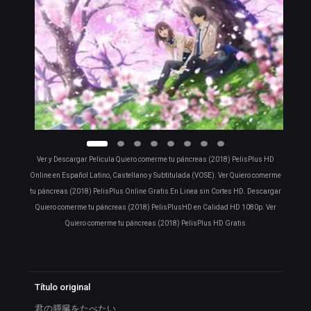
Ver y Descargar Pelicula Quiero comerme tu páncreas (2018) PelisPlus HD
Online en Español Latino, Castellano y Subtitulada (VOSE). Ver Quiero comerme
tu páncreas (2018) PelisPlus Online Gratis En Linea sin Cortes HD. Descargar
Quiero comerme tu páncreas (2018) PelisPlusHD en Calidad HD 1080p. Ver
Quiero comerme tu páncreas (2018) PelisPlus HD Gratis
Título original
君の膵臓をたべたい