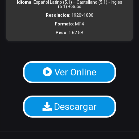
Idioma:
Español Latino (5.1) – Castellano (5.1) - Ingles
(5.1) + Subs
Resolucion:
1920×1080
Formato:
MP4
Peso:
1.62 GB
Ver Online
Descargar