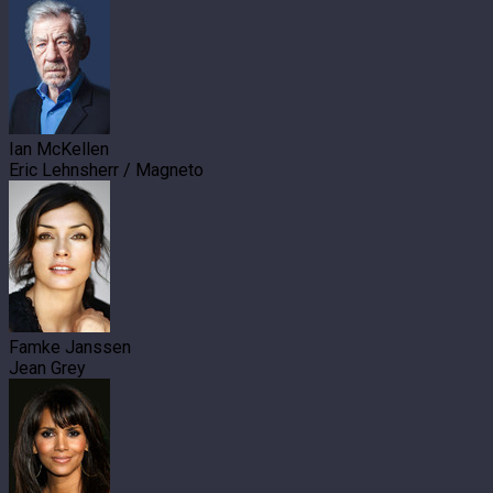
Ian McKellen
Eric Lehnsherr / Magneto
Famke Janssen
Jean Grey