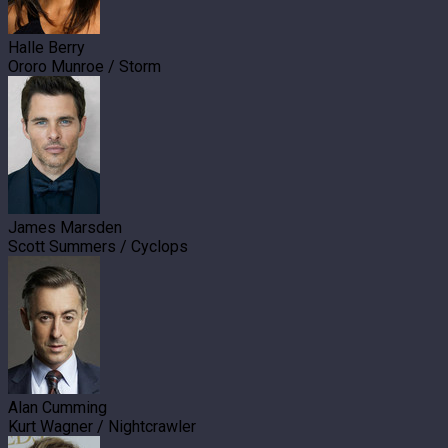
Halle Berry
Ororo Munroe / Storm
James Marsden
Scott Summers / Cyclops
Alan Cumming
Kurt Wagner / Nightcrawler