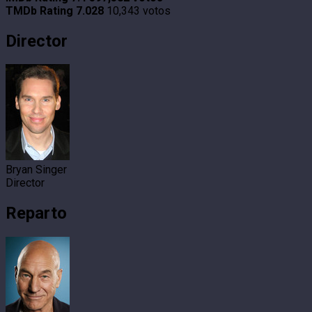
TMDb Rating
7.028
10,343 votos
Director
Bryan Singer
Director
Reparto