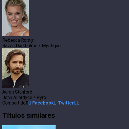
Rebecca Romijn
Raven Darkholme / Mystique
Aaron Stanford
John Allerdyce / Pyro
Compartido
0
Facebook
Twitter
Títulos similares