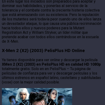
En este lugar los iniciados son preparados para aceptar y
dominar sus habilidades, y ponerlas al servicio de la
tolerancia y el combate contra la creciente histeria colectiva
que está amenazando con su existencia. Pero la reputación
de los mutantes será todavía peor cuando uno de ellos lanza
un devastador ataque, lo que causa una pública recriminación
hacia todos ellos y nuevos poderes para la Mutant
Registration Act y William Stryker, un líder militar que
pretende acabar con todos ellos centrándose en la escuela
de X-Men.
X-Men 2 (X2) (2003) PelisPlus HD Online
Ya tienes disponible para ver online y descargar la película
XMen 2 (X2) (2003) en PelisPlus HD en calidad HD 1080p
totalmente gratis. Solo en en PelisPlus – Tu página de
películas de confianza para ver y descargar películas y los
últimos estrenos en español latino, castellano y subtituladas
(vose) con la mejor calidad posible.