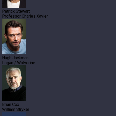
Patrick Stewart
Professor Charles Xavier
Hugh Jackman
Logan / Wolverine
Brian Cox
William Stryker