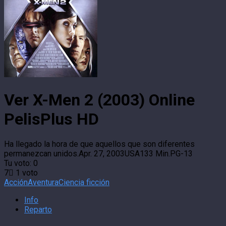
Ver X-Men 2 (2003) Online
PelisPlus HD
Ha llegado la hora de que aquellos que son diferentes
permanezcan unidos.
Apr. 27, 2003
USA
133 Min.
PG-13
Tu voto:
0
7
1
voto
Acción
Aventura
Ciencia ficción
Info
Reparto