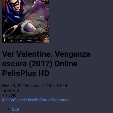
Ver Valentine. Venganza
oscura (2017) Online
PelisPlus HD
Nov. 23, 2017
Indonesia
97 Min.
TV-14
Tu voto:
0
1
1
voto
Acción
Ciencia ficción
Crimen
Suspense
Info