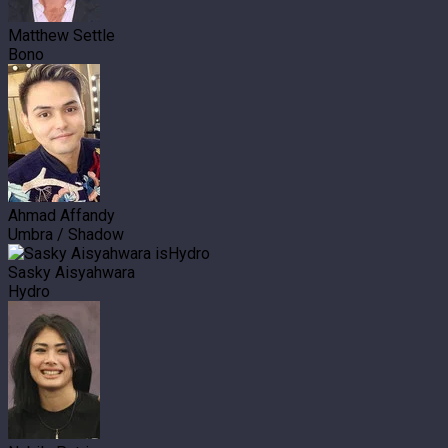
Matthew Settle
Bono
Ahmad Affandy
Umbra / Shadow
Sasky Aisyahwara
Hydro