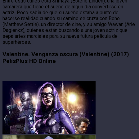
Entre esas calles está Srimaya (Estelle Linden), una joven
camarera que tiene el sueño de algún día convertirse en
actriz. Poco sabía de que su sueño estaba a punto de
hacerse realidad cuando su camino se cruza con Bono
(Matthew Settle), un director de cine, y su amigo Wawan (Arie
Dagienkz), quienes están buscando a una joven actriz que
sepa artes marciales para su nueva futura película de
superhéroes.
Valentine. Venganza oscura (Valentine) (2017)
PelisPlus HD Online