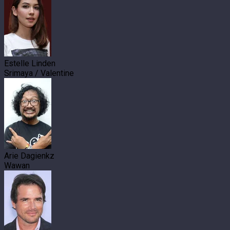
Estelle Linden
Srimaya / Valentine
Arie Dagienkz
Wawan