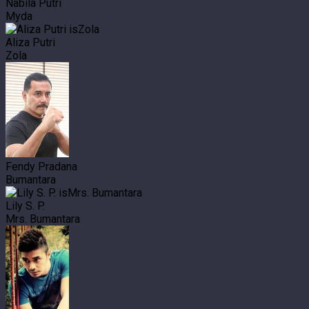
Nabila Putri
Myda
Aliza Putri
Zola
Fendy Pradana
Bumantara
Lily S. P.
Mrs. Bumantara