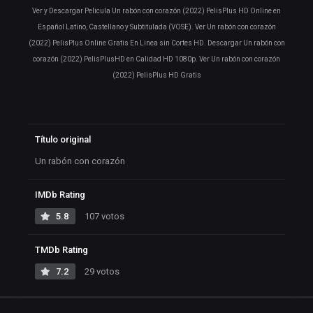
Ver y Descargar Pelicula Un rabón con corazón (2022) PelisPlus HD Online en
Español Latino, Castellano y Subtitulada (VOSE). Ver Un rabón con corazón
(2022) PelisPlus Online Gratis En Linea sin Cortes HD. Descargar Un rabón con
corazón (2022) PelisPlusHD en Calidad HD 1080p. Ver Un rabón con corazón
(2022) PelisPlus HD Gratis
Título original
Un rabón con corazón
IMDb Rating
5.8
107 votos
TMDb Rating
7.2
29 votos