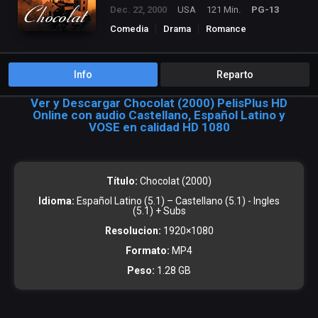
Dec. 22, 2000
USA
121 Min.
PG-13
Comedia
Drama
Romance
Info
Reparto
Ver y Descargar Chocolat (2000) PelisPlus HD
Online con audio Castellano, Español Latino y
VOSE en calidad HD 1080
Título:
Chocolat (2000)
Idioma:
Español Latino (5.1) – Castellano (5.1) - Ingles
(5.1) + Subs
Resolucion:
1920×1080
Formato:
MP4
Peso:
1.28 GB