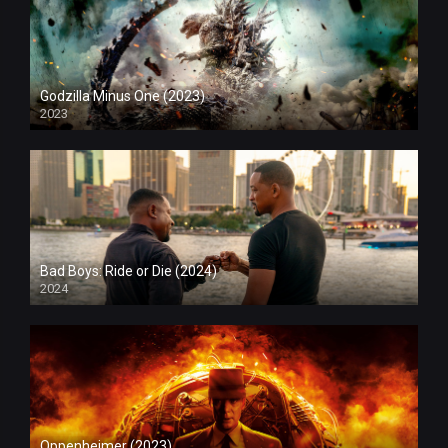
Godzilla Minus One (2023)
2023
Bad Boys: Ride or Die (2024)
2024
Oppenheimer (2023)