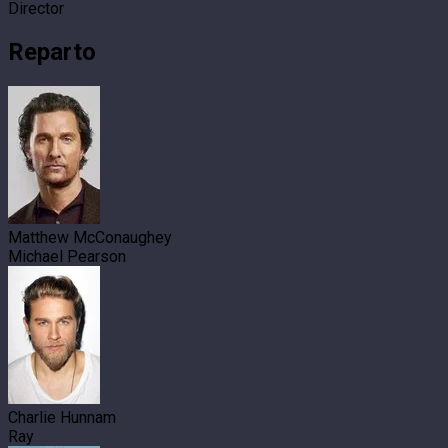
Director
Reparto
Matthew McConaughey
Michael Pearson
Charlie Hunnam
Ray