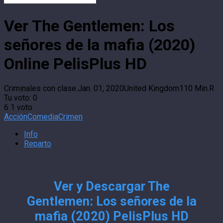
Ver The Gentlemen: Los
señores de la mafia (2020)
Online PelisPlus HD
Criminales con clase.
Jan. 01, 2020
United Kingdom
110 Min.
R
Tu voto:
0
6
1
voto
Acción
Comedia
Crimen
Info
Reparto
Ver y Descargar The
Gentlemen: Los señores de la
mafia (2020) PelisPlus HD