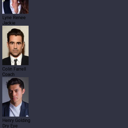
Lyne Renee
Jackie
Colin Farrell
Coach
Henry Golding
Dry Eye