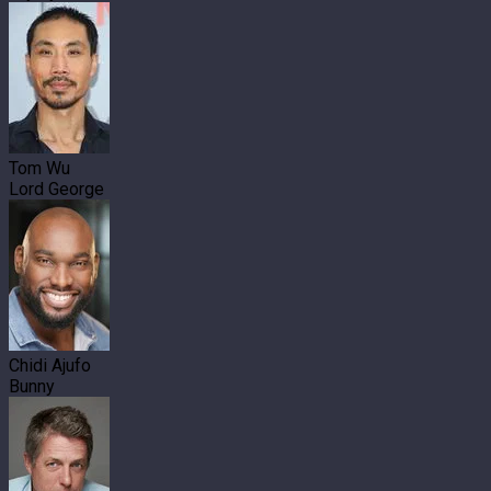
Tom Wu
Lord George
Chidi Ajufo
Bunny