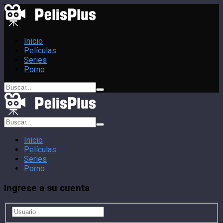
Inicio
Películas
Series
Porno
Inicio
Películas
Series
Porno
Ingrese a su cuenta