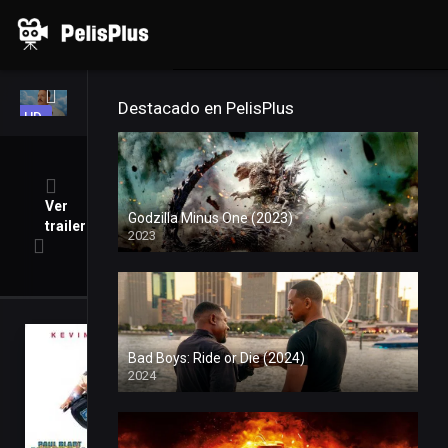
Inicio
Películas
Series
Porno
Destacado en PelisPlus
HD
Ver
Godzilla Minus One (2023)
trailer
2023
Ver
Bad Boys: Ride or Die (2024)
Superpoli
2024
de
centro