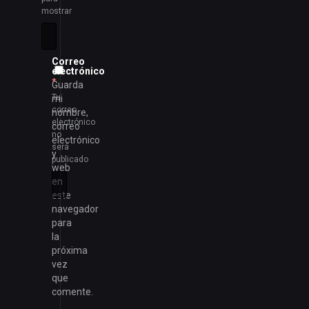
mostrar
Correo
electrónico
*
Guarda
Tu
mi
correo
nombre,
electrónico
correo
no
electrónico
será
y
publicado
web
en
este
navegador
para
la
próxima
vez
que
comente.