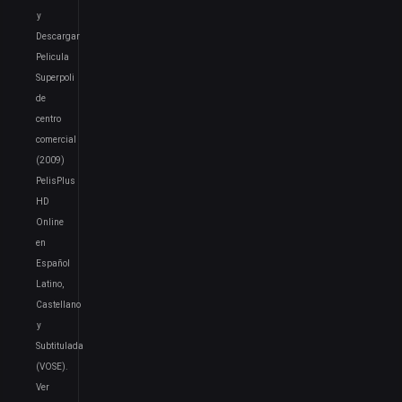
y
Descargar
Pelicula
Superpoli
de
centro
comercial
(2009)
PelisPlus
HD
Online
en
Español
Latino,
Castellano
y
Subtitulada
(VOSE).
Ver