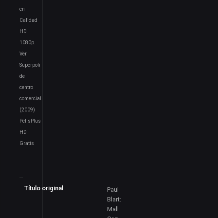
en
Calidad
HD
1080p.
Ver
Superpoli
de
centro
comercial
(2009)
PelisPlus
HD
Gratis
Título original
Paul
Blart:
Mall