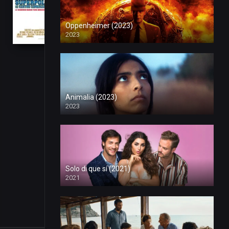
comercial
(2009)
Oppenheimer (2023)
2023
Online
PelisPlus
HD
La
Animalia (2023)
seguridad
7
2023
Tu voto:
0
nunca
1
voto
tiene
vacaciones.
Jan.
15,
2009
Solo di que sí (2021)
USA
2021
91
Min.
PG