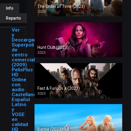
The Order of Time (2023)
Info
2023
Reparto
Ver
y
Descargar
Superpoli
Hunt Club (2023)
de
2023
centro
comercial
(2009)
PelisPlus
HD
Online
con
Fast & Furious X (2023)
audio
2023
Castellano,
Español
Latino
y
VOSE
en
calidad
HD
Barbie (2023)