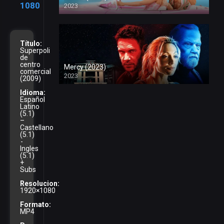
1080
2023
Título:
Superpoli
de
centro
Mercy (2023)
comercial
2023
(2009)
Idioma:
Español
Latino
(5.1)
–
Castellano
(5.1)
-
Ingles
(5.1)
+
Subs
Resolucion:
1920×1080
Formato:
MP4