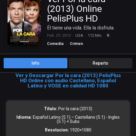
(2013) Online
PelisPlus HD
Él tiene una vida. Ella la disfruta.
Feb. 07, 2013
USA
112 Min.
R
Comedia
Crimen
Info
Reparto
Ver y Descargar Por la cara (2013) PelisPlus
HD Online con audio Castellano, Español
Latino y VOSE en calidad HD 1080
Título:
Por la cara (2013)
Idioma:
Español Latino (5.1) – Castellano (5.1) - Ingles
(5.1) + Subs
Resolucion:
1920×1080