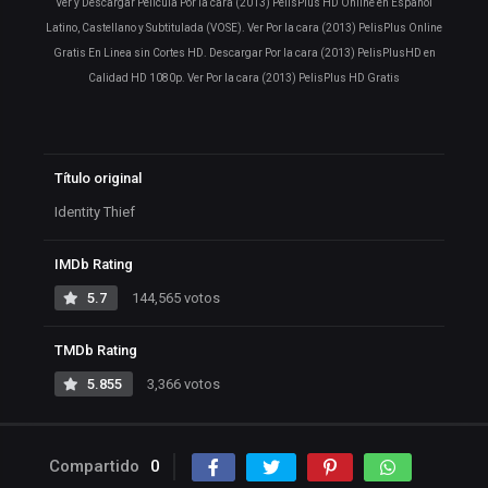
Ver y Descargar Pelicula Por la cara (2013) PelisPlus HD Online en Español
Latino, Castellano y Subtitulada (VOSE). Ver Por la cara (2013) PelisPlus Online
Gratis En Linea sin Cortes HD. Descargar Por la cara (2013) PelisPlusHD en
Calidad HD 1080p. Ver Por la cara (2013) PelisPlus HD Gratis
Título original
Identity Thief
IMDb Rating
5.7
144,565 votos
TMDb Rating
5.855
3,366 votos
Compartido
0