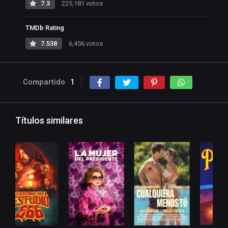
7.3
225,181 votos
TMDb Rating
7.538
6,456 votos
Compartido
1
Títulos similares