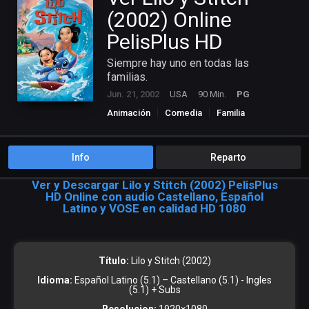
(2002) Online
PelisPlus HD
Siempre hay uno en todas las
familias.
Jun. 21, 2002
USA
90 Min.
PG
Animación
Comedia
Familia
Info
Reparto
Ver y Descargar Lilo y Stitch (2002) PelisPlus
HD Online con audio Castellano, Español
Latino y VOSE en calidad HD 1080
Título:
Lilo y Stitch (2002)
Idioma:
Español Latino (5.1) – Castellano (5.1) - Ingles
(5.1) + Subs