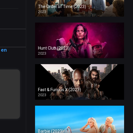
The Order of Time (2023)
2023
Hunt Club (2023)
 en
2023
Fast & Furious X (2023)
2023
Barbie (2023)