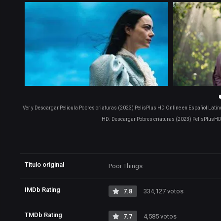
Ver y Descargar Pelicula Pobres criaturas (2023) PelisPlus HD Online en Español Latino
HD. Descargar Pobres criaturas (2023) PelisPlusHD 
Título original
Poor Things
IMDb Rating
7.8
334,127 votos
TMDb Rating
7.7
4,585 votos