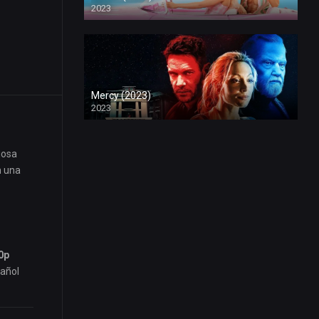
2023
Mercy (2023)
2023
iosa
n una
0p
pañol