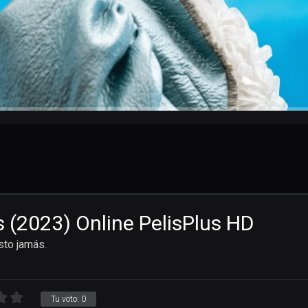
s (2023) Online PelisPlus HD
sto jamás.
Tu voto:
0