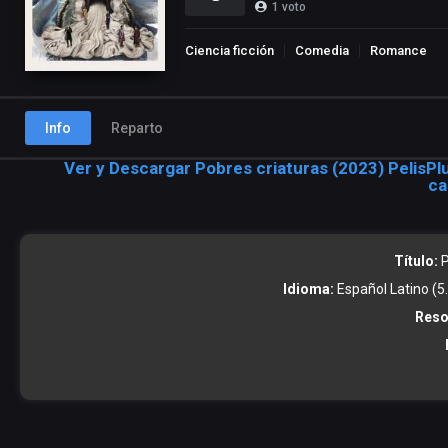
1
voto
Ciencia ficción
Comedia
Romance
Info
Reparto
Ver y Descargar Pobres criaturas (2023) PelisPl
ca
Título:
P
Idioma:
Español Latino (5.1
Reso