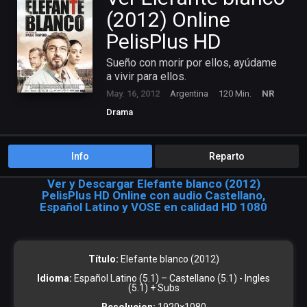
(2012) Online
PelisPlus HD
Sueño con morir por ellos, ayúdame
a vivir para ellos.
May. 16, 2012
Argentina
120 Min.
NR
Drama
Info
Reparto
Ver y Descargar Elefante blanco (2012)
PelisPlus HD Online con audio Castellano,
Español Latino y VOSE en calidad HD 1080
Título:
Elefante blanco (2012)
Idioma:
Español Latino (5.1) – Castellano (5.1) - Ingles
(5.1) + Subs