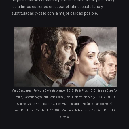
de películas de confianza para ver y descargar películas y
los últimos estrenos en español latino, castellano y
subtituladas (vose) con la mejor calidad posible.
Ver y Descargar Pelicula Elefante blanco (2012) PelisPlus HD Online en Español
Latino, Castellano y Subtitulada (VOSE). Ver Elefante blanco (2012) PelisPlus
Online Gratis En Linea sin Cortes HD. Descargar Elefante blanco (2012)
PelisPlusHD en Calidad HD 1080p. Ver Elefante blanco (2012) PelisPlus HD
Gratis