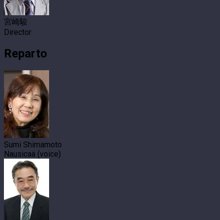
宮崎駿
Director
Reparto
Sumi Shimamoto
Nausicaä (voice)