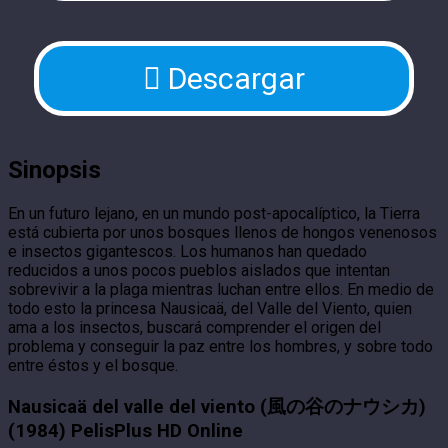
Descargar
Sinopsis
En un futuro lejano, en un mundo post-apocalíptico, la Tierra
está cubierta por unos bosques llenos de hongos venenosos
e insectos gigantescos. Los humanos han quedado
reducidos a unos pocos pueblos aislados que intentan
sobrevivir a la plaga mientras luchan entre ellos. En medio de
todo esto la princesa Nausicaä, del Valle del Viento, quien
ama a los insectos, buscará comprender el origen del
problema y conseguir la paz entre los hombres, y sobre todo
entre éstos y el bosque.
Nausicaä del valle del viento (風の谷のナウシカ)
(1984) PelisPlus HD Online