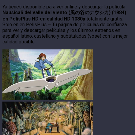
Ya tienes disponible para ver online y descargar la película
Nausicaä del valle del viento (風の谷のナウシカ) (1984)
en PelisPlus HD en calidad HD 1080p
totalmente gratis.
Solo en en PelisPlus – Tu página de películas de confianza
para ver y descargar películas y los últimos estrenos en
español latino, castellano y subtituladas (vose) con la mejor
calidad posible.