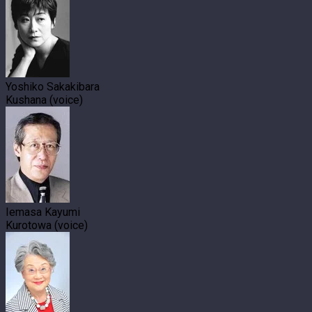
Yoshiko Sakakibara
Kushana (voice)
Iemasa Kayumi
Kurotowa (voice)