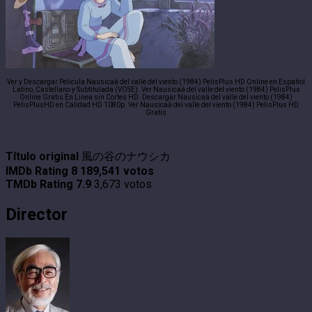
Ver y Descargar Pelicula Nausicaä del valle del viento (1984) PelisPlus HD Online en Español
Latino, Castellano y Subtitulada (VOSE). Ver Nausicaä del valle del viento (1984) PelisPlus
Online Gratis En Linea sin Cortes HD. Descargar Nausicaä del valle del viento (1984)
PelisPlusHD en Calidad HD 1080p. Ver Nausicaä del valle del viento (1984) PelisPlus HD
Gratis
Título original
風の谷のナウシカ
IMDb Rating
8
189,541 votos
TMDb Rating
7.9
3,673 votos
Director