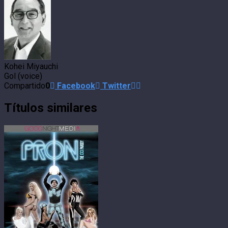
Kohei Miyauchi
Gol (voice)
Compartido
0
Facebook
Twitter
Títulos similares