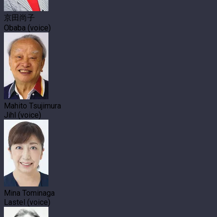
京田尚子
Obaba (voice)
Mahito Tsujimura
Jihl (voice)
Mina Tominaga
Lastel (voice)