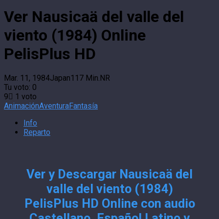
Ver Nausicaä del valle del
viento (1984) Online
PelisPlus HD
Mar. 11, 1984
Japan
117 Min.
NR
Tu voto:
0
9
1
voto
Animación
Aventura
Fantasía
Info
Reparto
Ver y Descargar Nausicaä del
valle del viento (1984)
PelisPlus HD Online con audio
Castellano, Español Latino y