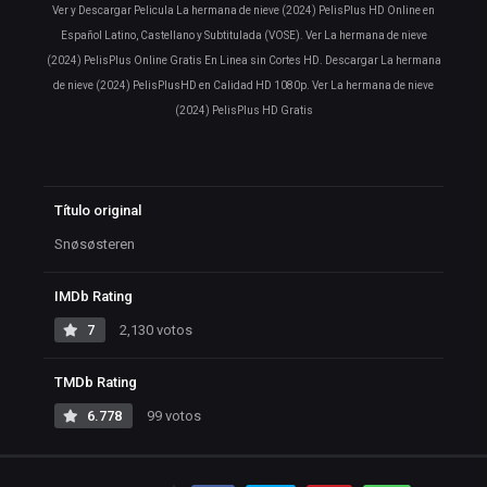
Ver y Descargar Pelicula La hermana de nieve (2024) PelisPlus HD Online en
Español Latino, Castellano y Subtitulada (VOSE). Ver La hermana de nieve
(2024) PelisPlus Online Gratis En Linea sin Cortes HD. Descargar La hermana
de nieve (2024) PelisPlusHD en Calidad HD 1080p. Ver La hermana de nieve
(2024) PelisPlus HD Gratis
Título original
Snøsøsteren
IMDb Rating
7
2,130 votos
TMDb Rating
6.778
99 votos