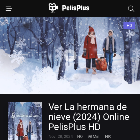
HD
Ver La hermana de
nieve (2024) Online
PelisPlus HD
Nov. 28, 2024
NO
98 Min.
NR