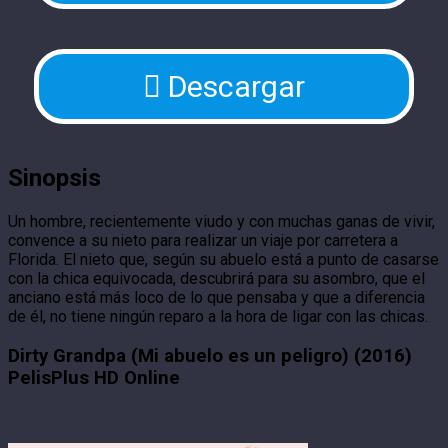
Descargar
Sinopsis
Un hombre, recientemente viudo y con muchas ganas de vivir,
convence a su nieto para realizar un viaje por carretera a
Florida. El nieto que, según su abuelo está a punto de casarse
con la chica equivocada, descubrirá para su asombro, que el
anciano está más loco de lo que pensaba y que a diferencia
de él, no tiene ningún reparo a la hora de ligar con las chicas.
Dirty Grandpa (Mi abuelo es un peligro) (2016)
PelisPlus HD Online