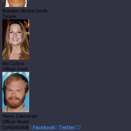
Brandon Mychal Smith
Tyrone
Mo Collins
Officer Finch
Henry Zebrowski
Officer Reiter
Compartido
0
Facebook
Twitter