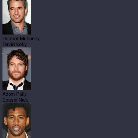
Dermot Mulroney
David Kelly
Adam Pally
Cousin Nick