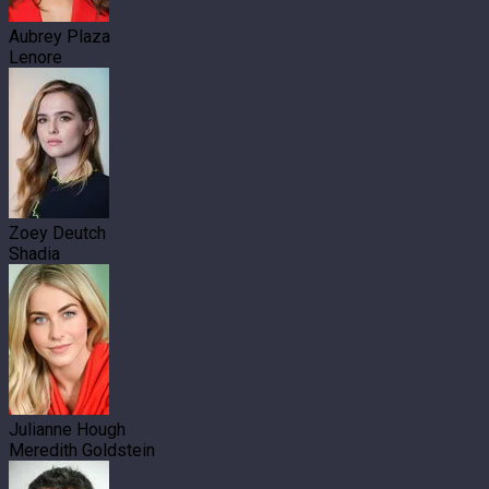
Aubrey Plaza
Lenore
Zoey Deutch
Shadia
Julianne Hough
Meredith Goldstein