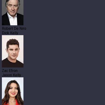
Robert De Niro
Dick Kelly
Zac Efron
Jason Kelly