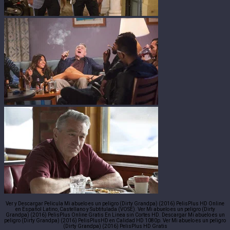
Ver y Descargar Pelicula Mi abuelo es un peligro (Dirty Grandpa) (2016) PelisPlus HD Online
en Español Latino, Castellano y Subtitulada (VOSE). Ver Mi abuelo es un peligro (Dirty
Grandpa) (2016) PelisPlus Online Gratis En Linea sin Cortes HD. Descargar Mi abuelo es un
peligro (Dirty Grandpa) (2016) PelisPlusHD en Calidad HD 1080p. Ver Mi abuelo es un peligro
(Dirty Grandpa) (2016) PelisPlus HD Gratis