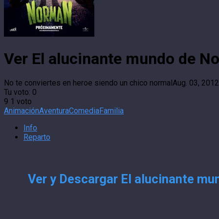
Ver El alucinante mundo de N
No te conviertes en heroe siendo un chico normal
Aug. 03, 2012
Tu voto:
0
9
1
voto
Animación
Aventura
Comedia
Familia
Info
Reparto
Ver y Descargar El alucinante mu