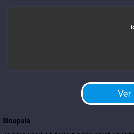
I
Ver
Sinopsis
Los aterrorizados habitantes de un pueblo asediado por zombis