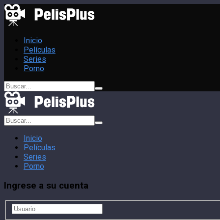
Inicio
Películas
Series
Porno
Inicio
Películas
Series
Porno
Ingrese a su cuenta