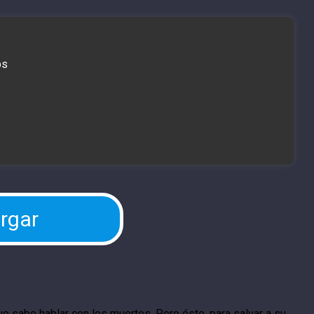
bs
rgar
 sabe hablar con los muertos. Pero éste, para salvar a su