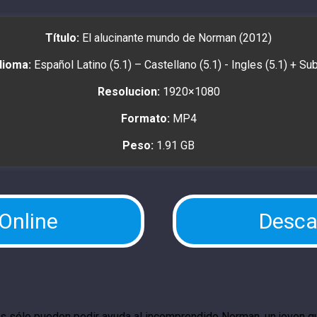
Título:
El alucinante mundo de Norman (2012)
dioma:
Español Latino (5.1) – Castellano (5.1) - Ingles (5.1) + Su
Resolucion:
1920×1080
Formato:
MP4
Peso:
1.91 GB
 Online
Desca
 sólo pueden pedir ayuda al incomprendido Norman, un joven que