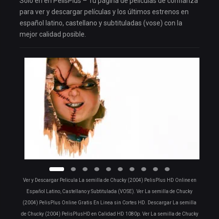
Solo en en PelisPlus – Tu página de películas de confianza
para ver y descargar películas y los últimos estrenos en
español latino, castellano y subtituladas (vose) con la
mejor calidad posible.
Ver y Descargar Pelicula La semilla de Chucky (2004) PelisPlus HD Online en
Español Latino, Castellano y Subtitulada (VOSE). Ver La semilla de Chucky
(2004) PelisPlus Online Gratis En Linea sin Cortes HD. Descargar La semilla
de Chucky (2004) PelisPlusHD en Calidad HD 1080p. Ver La semilla de Chucky