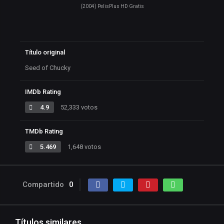
(2004) PelisPlus HD Gratis
Título original
Seed of Chucky
IMDb Rating
4.9
52,333 votos
TMDb Rating
5.469
1,648 votos
Compartido
0
Títulos similares