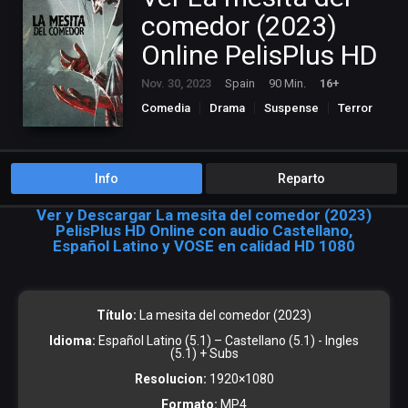
comedor (2023)
Online PelisPlus HD
Nov. 30, 2023
Spain
90 Min.
16+
Comedia
Drama
Suspense
Terror
Info
Reparto
Ver y Descargar La mesita del comedor (2023)
PelisPlus HD Online con audio Castellano,
Español Latino y VOSE en calidad HD 1080
Título:
La mesita del comedor (2023)
Idioma:
Español Latino (5.1) – Castellano (5.1) - Ingles
(5.1) + Subs
Resolucion:
1920×1080
Formato:
MP4