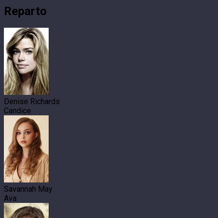
Reparto
Denise Richards
Candice
Savannah May
Ava