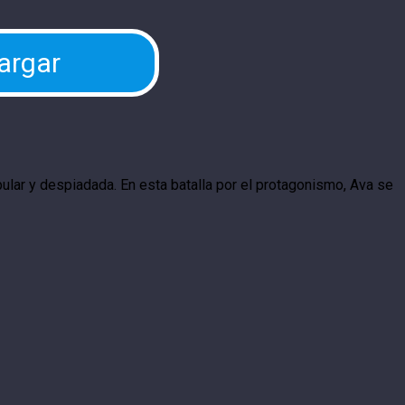
argar
ular y despiadada. En esta batalla por el protagonismo, Ava se