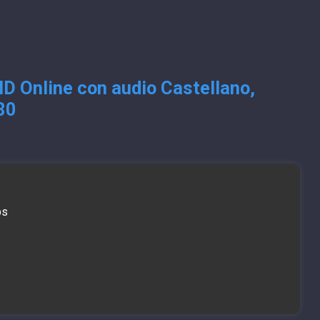
HD Online con audio Castellano,
80
bs