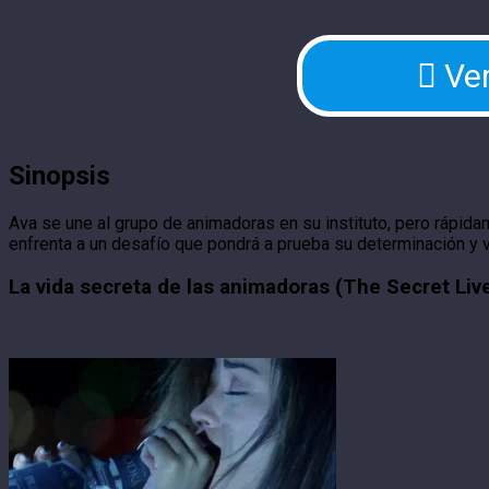
Ver
Sinopsis
Ava se une al grupo de animadoras en su instituto, pero rápida
enfrenta a un desafío que pondrá a prueba su determinación y v
La vida secreta de las animadoras (The Secret Liv