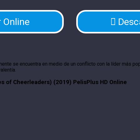
 Online
Desc
mente se encuentra en medio de un conflicto con la líder más pop
alentía.
es of Cheerleaders) (2019) PelisPlus HD Online