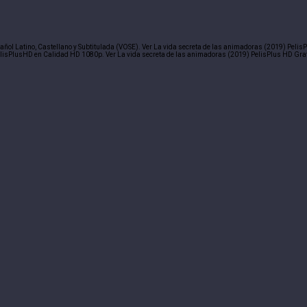
añol Latino, Castellano y Subtitulada (VOSE). Ver La vida secreta de las animadoras (2019) Pelis
lisPlusHD en Calidad HD 1080p. Ver La vida secreta de las animadoras (2019) PelisPlus HD Gra