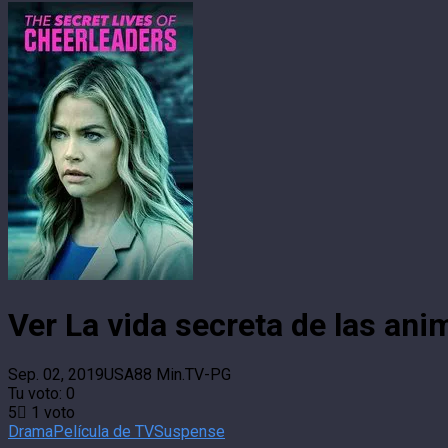
Ver La vida secreta de las an
Sep. 02, 2019
USA
88 Min.
TV-PG
Tu voto:
0
5
1
voto
Drama
Película de TV
Suspense