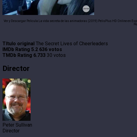
Ver y Descargar Pelicula La vida secreta de las animadoras (2019) PelisPlus HD Online en Esp
Pe
Título original
The Secret Lives of Cheerleaders
IMDb Rating
5.2
636 votos
TMDb Rating
6.733
30 votos
Director
Peter Sullivan
Director