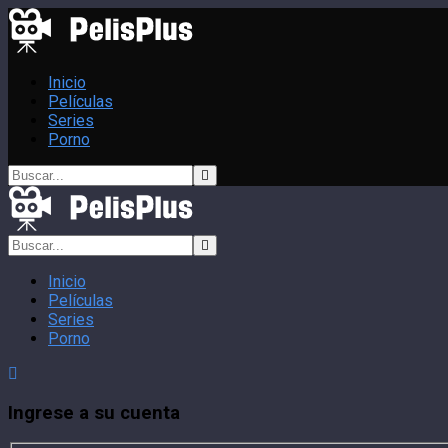
Inicio
Películas
Series
Porno
Inicio
Películas
Series
Porno
Ingrese a su cuenta