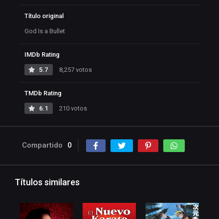
Título original
God Is a Bullet
IMDb Rating
5.7
8,257 votos
TMDb Rating
6.1
210 votos
Compartido
0
Títulos similares