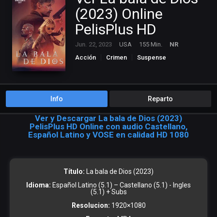
(2023) Online
PelisPlus HD
Jun. 22, 2023
USA
155 Min.
NR
Acción
Crimen
Suspense
Info
Reparto
Ver y Descargar La bala de Dios (2023)
PelisPlus HD Online con audio Castellano,
Español Latino y VOSE en calidad HD 1080
Título:
La bala de Dios (2023)
Idioma:
Español Latino (5.1) – Castellano (5.1) - Ingles
(5.1) + Subs
Resolucion:
1920×1080