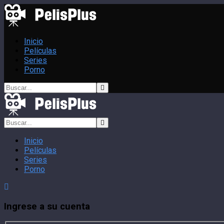
Inicio
Películas
Series
Porno
Inicio
Películas
Series
Porno
Ingrese a su cuenta