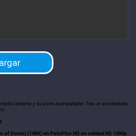
argar
na bella cantante y su joven acompañante. Tras un accidentado
os.
e
le of Doom) (1984) en PelisPlus HD en calidad HD 1080p