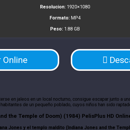
Resolucion:
1920×1080
Formato:
MP4
Peso:
1.88 GB
 Online
Desc
terse en jaleos en un local nocturno, consigue escapar junto a u
os habitantes de un pequeño poblado, cuyos niños han sido raptad
 and the Temple of Doom) (1984) PelisPlus HD Onlin
iana Jones y el templo maldito (Indiana Jones and the Temp