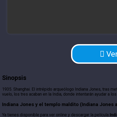
Ver
Sinopsis
1935. Shanghai. El intrépido arqueólogo Indiana Jones, tras me
vuelo, los tres acaban en la India, donde intentarán ayudar a l
Indiana Jones y el templo maldito (Indiana Jones
Ya tienes disponible para ver online y descargar la película
Ind