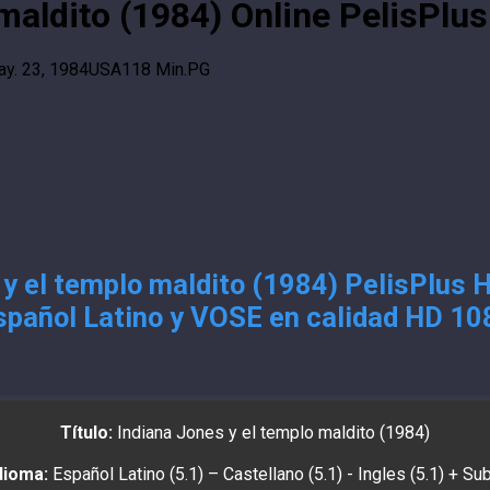
maldito (1984) Online PelisPlu
y. 23, 1984
USA
118 Min.
PG
y el templo maldito (1984) PelisPlus 
spañol Latino y VOSE en calidad HD 10
Título:
Indiana Jones y el templo maldito (1984)
dioma:
Español Latino (5.1) – Castellano (5.1) - Ingles (5.1) + Su