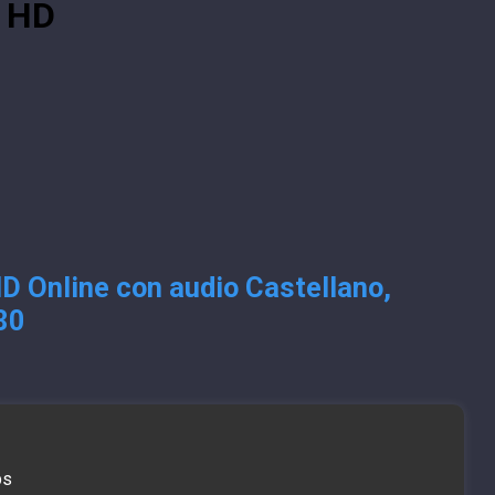
s HD
HD Online con audio Castellano,
80
bs