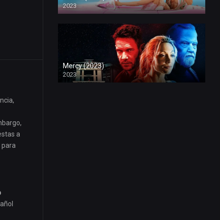
2023
Mercy (2023)
2023
ncia,
mbargo,
estas a
 para
p
pañol