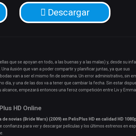
Descargar
s que se apoyan en todo, a las buenas y a las malas) y, desde su infa
Una ilusión que van a poder compartir y planificar juntas, ya que sus
bodas van a ser el mismo fin de semana. Un error administrativo, sin e
mo día, y una de las dos va a tener que cambiar la fecha. Sin estar dispu
a su alcance, empezará entonces una feroz competición entre Liv y Emma
sPlus HD Online
 de novias (Bride Wars) (2009) en PelisPlus HD en calidad HD 1080
de confianza para ver y descargar películas y los últimos estrenos en es
e.