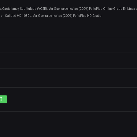
, Castellano y Subtitulada (VOSE). Ver Guerra de novias (2009) PelisPlus Online Gratis En Linea 
en Calidad HD 1080p. Ver Guerra de novias (2009) PelisPlus HD Gratis