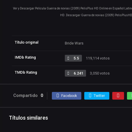
Ver y Descargar Pelicula Guerra de novias (2009) PelisPlus HD Online en Español Latino
HD. Descargar Guerra de novias (2009) PelisPlusHD 
Título original
Bride Wars
IMDb Rating
5.5
119,114 votos
TMDb Rating
6.241
3,050 votos
Compartido
0
Facebook
Twitter
Títulos similares