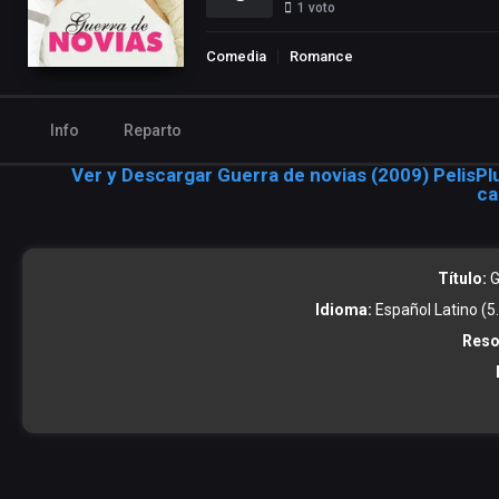
1
voto
Comedia
Romance
Info
Reparto
Ver y Descargar Guerra de novias (2009) PelisPl
ca
Título:
G
Idioma:
Español Latino (5.1
Reso