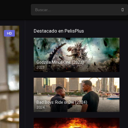
Destacado en PelisPlus
HD
Godzilla Minus One (2023)
2023
Bad Boys: Ride or Die (2024)
2024