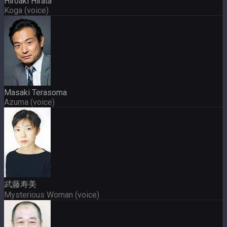
Hiroaki Hirata
Koga (voice)
Masaki Terasoma
Azuma (voice)
武藤寿美
Mysterious Woman (voice)