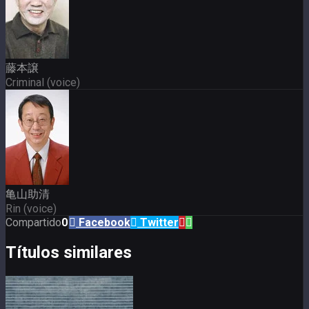
藤本譲
Criminal (voice)
亀山助清
Rin (voice)
Compartido
0
Facebook
Twitter
Títulos similares